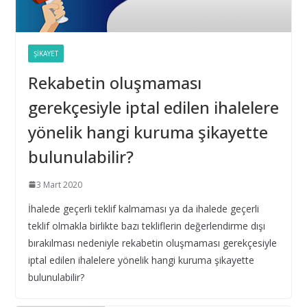
Taşıt Kiralama İhalesinde Damga
Vergisi Oranının Hatalı
Belirlenmesi
ŞIKAYET
16 Eylül 2025
Rekabetin oluşmaması
Yıl Boyunca Yapılan Alımların 3
gerekçesiyle iptal edilen ihalelere
(g) İstisna Limitinin Aşılması
yönelik hangi kuruma şikayette
16 Eylül 2025
bulunulabilir?
İhale Tarihinden Sonra Yaklaşık
Maliyetin Güncellenmesi ve Sınır
3 Mart 2020
Değer Hesabı
İhalede geçerli teklif kalmaması ya da ihalede geçerli
28 Şubat 2025
teklif olmakla birlikte bazı tekliflerin değerlendirme dışı
bırakılması nedeniyle rekabetin oluşmaması gerekçesiyle
Bilişim hizmet alımı ihalelerinde
iptal edilen ihalelere yönelik hangi kuruma şikayette
istenecek belgeleri ortak girişim
bulunulabilir?
olması durumunda kim sunmalı ?
10 Aralık 2024