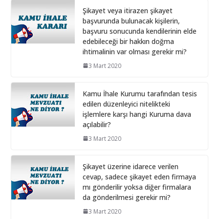
Şikayet veya itirazen şikayet
başvurunda bulunacak kişilerin,
Bilişim hizmet alımı ihalelerinde
başvuru sonucunda kendilerinin elde
istenecek belgeler
edebileceği bir hakkın doğma
10 Aralık 2024
ihtimalinin var olması gerekir mi?
3 Mart 2020
İhale Dosyasında çalışacak
personelin çalışma saatlerinin
tamamını idarede geçirmiyorsa ?
Kamu İhale Kurumu tarafından tesis
edilen düzenleyici nitelikteki
1 Şubat 2026
işlemlere karşı hangi Kuruma dava
açılabilir?
3 Mart 2020
Şikayet üzerine idarece verilen
cevap, sadece şikayet eden firmaya
mı gönderilir yoksa diğer firmalara
da gönderilmesi gerekir mi?
3 Mart 2020