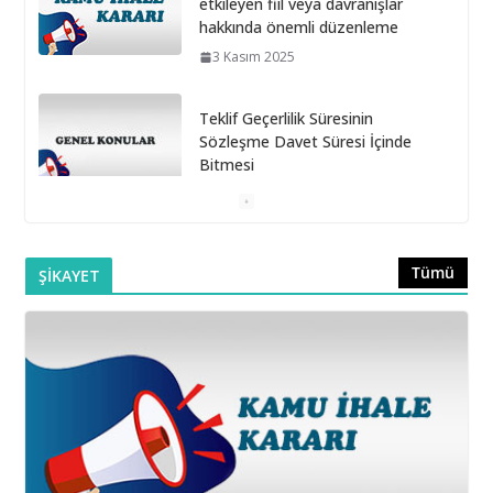
etkileyen fiil veya davranışlar
hakkında önemli düzenleme
3 Kasım 2025
Teklif Geçerlilik Süresinin
Sözleşme Davet Süresi İçinde
Bitmesi
6 Ekim 2025
Doğrudan Temin Alımlarına İlişkin
Tümü
ŞİKAYET
Muayene ve Kabul
Komisyonunun Kurulmaması
16 Eylül 2025
Belediye Şirketleri Bağış
Toplayabilir mi?
16 Eylül 2025