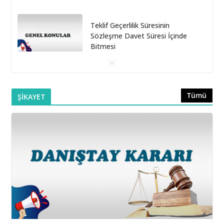
Teklif Geçerlilik Süresinin
Sözleşme Davet Süresi İçinde
Bitmesi
6 Ekim 2025
Doğrudan Temin Alımlarına İlişkin
Tümü
ŞİKAYET
Muayene ve Kabul
Komisyonunun Kurulmaması
16 Eylül 2025
Belediye Şirketleri Bağış
Toplayabilir mi?
16 Eylül 2025
Taşıt Kiralama İhalesinde Damga
Vergisi Oranının Hatalı
Belirlenmesi