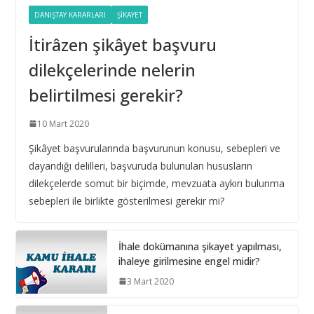
DANIŞTAY KARARLARI
ŞIKAYET
16 Eylül 2025
İtirâzen şikâyet başvuru
Yıl Boyunca Yapılan Alımların 3
dilekçelerinde nelerin
(g) İstisna Limitinin Aşılması
belirtilmesi gerekir?
16 Eylül 2025
10 Mart 2020
İhale Tarihinden Sonra Yaklaşık
Maliyetin Güncellenmesi ve Sınır
Şikâyet başvurularında başvurunun konusu, sebepleri ve
Değer Hesabı
dayandığı delilleri, başvuruda bulunulan hususların
28 Şubat 2025
dilekçelerde somut bir biçimde, mevzuata aykırı bulunma
sebepleri ile birlikte gösterilmesi gerekir mi?
Bilişim hizmet alımı ihalelerinde
istenecek belgeleri ortak girişim
İhale dokümanına şikayet yapılması,
olması durumunda kim sunmalı ?
ihaleye girilmesine engel midir?
10 Aralık 2024
3 Mart 2020
Bilişim hizmet alımı ihalelerinde