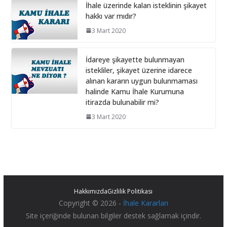
istenecek belgeler
İhale üzerinde kalan isteklinin şikayet
hakkı var mıdır?
10 Aralık 2024
3 Mart 2020
İhale Dosyasında çalışacak
personelin çalışma saatlerinin
İdareye şikayette bulunmayan
tamamını idarede geçirmiyorsa ?
istekliler, şikayet üzerine idarece
alınan kararın uygun bulunmaması
1 Şubat 2026
halinde Kamu İhale Kurumuna
itirazda bulunabilir mi?
3 Mart 2020
Hakkımızda
Gizlilik Politikası
Copyright © 2026 -
İhale Kararları
Site içeriğinde bulunan bilgiler destek sağlamak içindir.