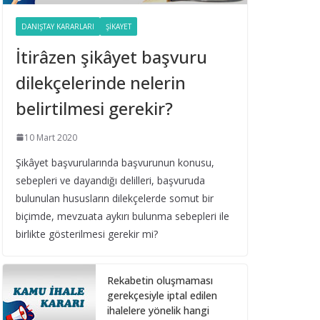
Belediye Şirketleri Bağış
Toplayabilir mi?
DANIŞTAY KARARLARI
ŞIKAYET
16 Eylül 2025
İtirâzen şikâyet başvuru
dilekçelerinde nelerin
Taşıt Kiralama
İhalesinde Damga
belirtilmesi gerekir?
Vergisi Oranının Hatalı
Belirlenmesi
10 Mart 2020
16 Eylül 2025
Şikâyet başvurularında başvurunun konusu,
sebepleri ve dayandığı delilleri, başvuruda
Yıl Boyunca Yapılan
Alımların 3 (g) İstisna
bulunulan hususların dilekçelerde somut bir
Limitinin Aşılması
biçimde, mevzuata aykırı bulunma sebepleri ile
16 Eylül 2025
birlikte gösterilmesi gerekir mi?
İhale Tarihinden Sonra
Rekabetin oluşmaması
Yaklaşık Maliyetin
gerekçesiyle iptal edilen
Güncellenmesi ve Sınır
ihalelere yönelik hangi
Değer Hesabı