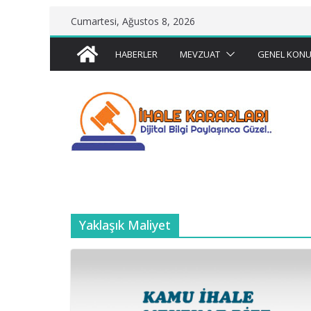
Skip
Cumartesi, Ağustos 8, 2026
to
content
HABERLER
MEVZUAT
GENEL KONU
Yaklaşık Maliyet