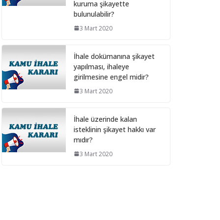
kuruma şikayette
28 Şubat 2025
bulunulabilir?
3 Mart 2020
Bilişim hizmet alımı
ihalelerinde istenecek
İhale dokümanına şikayet
belgeleri ortak girişim
yapılması, ihaleye
olması durumunda kim
girilmesine engel midir?
sunmalı ?
3 Mart 2020
10 Aralık 2024
İhale üzerinde kalan
Bilişim hizmet alımı
isteklinin şikayet hakkı var
ihalelerinde istenecek
mıdır?
belgeler
3 Mart 2020
10 Aralık 2024
İhale Dosyasında
çalışacak personelin
çalışma saatlerinin
tamamını idarede