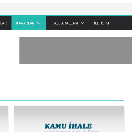
LAR
KARARLAR
İHALE ARAÇLARI
İLETISIM