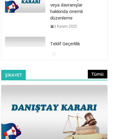
veya davranışlar
hakkında önemli
düzenleme
3 Kasım 2025
Teklif Geçerlilik
Süresinin Sözleşme
Davet Süresi İçinde
Bitmesi
6 Ekim 2025
Tümü
ŞİKAYET
Doğrudan Temin
Alımlarına İlişkin
Muayene ve Kabul
Komisyonunun
Kurulmaması
16 Eylül 2025