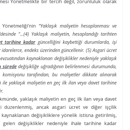
si Yönetmelikte bir tercih değil, zorunluluk olarak
a Yönetmeliği’nin
“Yaklaşık maliyetin hesaplanması ve
desinde “…(4) Yaklaşık maliyetin, hesaplandığı tarihten
et tarihine kadar
güncelliğini kaybettiği durumlarda, işi
r idarelerce, endeks üzerinden güncellenir.
(5) Asgari ücret
i mevzuatından kaynaklanan değişiklikler nedeniyle yaklaşık
n sürede
değişikliğe uğradığının belirlenmesi durumunda,
le komisyonu tarafından, bu maliyetler dikkate alınarak
ile yaklaşık maliyetin en geç ilk ilan veya davet tarihine
r.
münde, yaklaşık maliyetin en geç ilk ilan veya davet
ği düzenlenmiş, ancak asgari ücret ve diğer işçilik
 kaynaklanan değişikliklere yönelik istisna getirilmiş,
elen değişiklikler nedeniyle ihale tarihine kadar