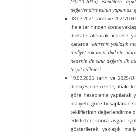
(30.10.2013) isteklilere açı
değerlendirmesinin yapılması ge
08.07.2021 tarih ve 2021/UH.
ihale tarihinden sonra yaklaşı
dikkate alınarak idarece y
kararda
“idarenin yaklaşık ma
maliyet rakamını dikkate alar
nedenle de sınır değerin ilk 
tespit edilmesi…”
19.02.2025 tarih ve 2025/UH
dilekçesinde özetle,
ihale ko
göre hesaplama yapılarak ya
maliyete göre hesaplanan sın
tekliflerinin değerlendirme dı
edildikten sonra asgari işç
gösterilerek yaklaşık mal