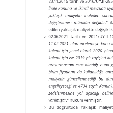
23.11.2016 tarih ve 2016/UY.II-28
İhale Kanunu ve ikincil mevzuatı uy
yaklaşık maliyetin ihaleden sonra
değiştirilmesi mümkün değildir.”
i
edilen yaklaşık maliyette değişiklik
02.06.2021 tarih ve 2021/UY.II-
11.02.2021 olan incelemeye konu ih
kalemi için genel olarak 2020 yılına
kalemi için ise 2019 yılı rayiçleri ku
araştırmasının esas alındığı, buna
birim fiyatların da kullanıldığı, anc
maliyetin güncellenmediği bu duru
engelleyeceği ve 4734 sayılı Kanun’
zedelenmesine yol açacağı belirle
varılmıştır.”
hüküm vermiştir.
Bu doğrultuda Yaklaşık maliyeti