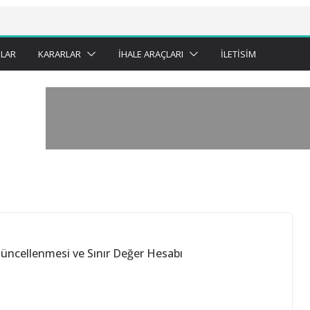
LAR
KARARLAR
İHALE ARAÇLARI
İLETISIM
Güncellenmesi ve Sınır Değer Hesabı