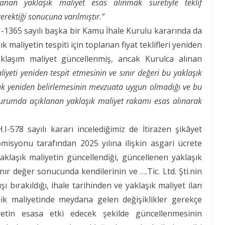
klanan yaklaşık maliyet esas alınmak suretiyle teklif
rektiği sonucuna varılmıştır.”
I-1365 sayılı başka bir Kamu İhale Kurulu kararında da
k maliyetin tespiti için toplanan fiyat teklifleri yeniden
aklaşım maliyet güncellenmiş, ancak Kurulca alınan
liyeti yeniden tespit etmesinin ve sınır değeri bu yaklaşık
ak yeniden belirlemesinin mevzuata uygun olmadığı ve bu
oturumda açıklanan yaklaşık maliyet rakamı esas alınarak
.I-578 sayılı kararı incelediğimiz de
İtirazen şikâyet
misyonu tarafından 2025 yılına ilişkin asgari ücrete
klaşık maliyetin güncellendiği, güncellenen yaklaşık
ır değer sonucunda kendilerinin ve ….Tic. Ltd. Şti.nin
şı bırakıldığı, ihale tarihinden ve yaklaşık maliyet ilan
ilik maliyetinde meydana gelen değişiklikler gerekçe
iyetin esasa etki edecek şekilde güncellenmesinin