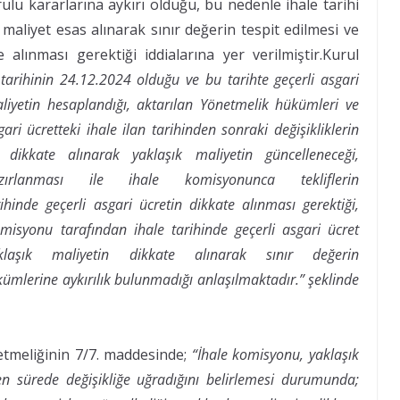
lu kararlarına aykırı olduğu, bu nedenle ihale tarihi
k maliyet esas alınarak sınır değerin tespit edilmesi ve
e alınması gerektiği
iddialarına yer verilmiştir.
Kurul
tarihinin 24.12.2024 olduğu ve bu tarihte geçerli asgari
aliyetin hesaplandığı, aktarılan Yönetmelik hükümleri ve
ri ücretteki ihale ilan tarihinden sonraki değişikliklerin
dikkate alınarak yaklaşık maliyetin güncelleneceği,
hazırlanması ile ihale komisyonunca tekliflerin
ihinde geçerli asgari ücretin dikkate alınması gerektiği,
syonu tarafından ihale tarihinde geçerli asgari ücret
klaşık maliyetin dikkate alınarak sınır değerin
lerine aykırılık bulunmadığı anlaşılmaktadır.” şeklinde
tmeliğinin 7/7. maddesinde;
“İhale komisyonu, yaklaşık
n sürede değişikliğe uğradığını belirlemesi durumunda;