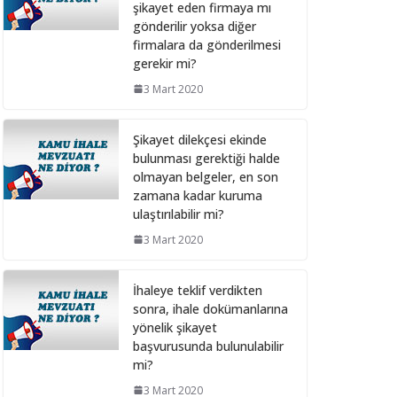
şikayet eden firmaya mı
28 Şubat 2025
gönderilir yoksa diğer
firmalara da gönderilmesi
gerekir mi?
Bilişim hizmet alımı
ihalelerinde istenecek
3 Mart 2020
belgeleri ortak girişim
olması durumunda kim
Şikayet dilekçesi ekinde
sunmalı ?
bulunması gerektiği halde
10 Aralık 2024
olmayan belgeler, en son
zamana kadar kuruma
ulaştırılabilir mi?
Bilişim hizmet alımı
ihalelerinde istenecek
3 Mart 2020
belgeler
10 Aralık 2024
İhaleye teklif verdikten
sonra, ihale dokümanlarına
yönelik şikayet
İhale Dosyasında
başvurusunda bulunulabilir
çalışacak personelin
mi?
çalışma saatlerinin
tamamını idarede
3 Mart 2020