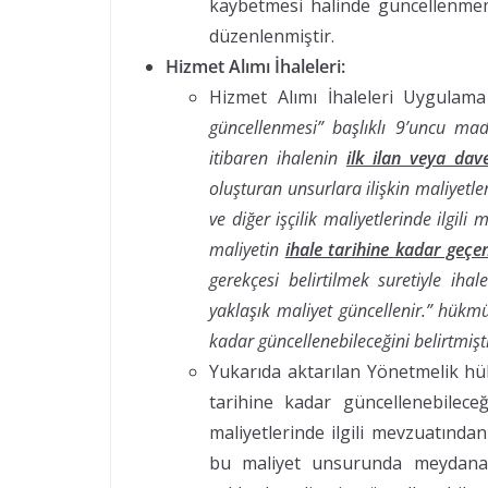
kaybetmesi halinde güncellenmeme
düzenlenmiştir.
Hizmet Alımı İhaleleri:
Hizmet Alımı İhaleleri Uygulam
güncellenmesi” başlıklı 9’uncu mad
itibaren ihalenin
ilk ilan veya dav
oluşturan unsurlara ilişkin maliyetle
ve diğer işçilik maliyetlerinde ilgil
maliyetin
ihale tarihine kadar geçe
gerekçesi belirtilmek suretiyle iha
yaklaşık maliyet güncellenir.”
hükmü 
kadar güncellenebileceğini belirtmişti
Yukarıda aktarılan Yönetmelik hük
tarihine kadar güncellenebilece
maliyetlerinde ilgili mevzuatından
bu maliyet unsurunda meydana g