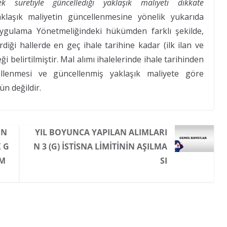
mek suretiyle güncellediği yaklaşık maliyeti dikkate
aklaşık maliyetin güncellenmesine yönelik yukarıda
 Uygulama Yönetmeliğindeki hükümden farklı şekilde,
irdiği hallerde en geç ihale tarihine kadar (ilk ilan ve
ği belirtilmiştir. Mal alımı ihalelerinde ihale tarihinden
ellenmesi ve güncellenmiş yaklaşık maliyete göre
ün değildir.
IN
YIL BOYUNCA YAPILAN ALIMLARI
K G
N 3 (G) İSTISNA LIMITININ AŞILMA
IM
SI