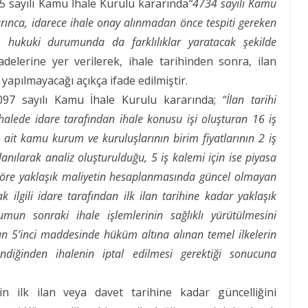
55 sayılı Kamu İhale Kurulu kararında
“4734 sayılı Kamu
arınca, idarece ihale onay alınmadan önce tespiti gereken
, hukuki durumunda da farklılıklar yaratacak şekilde
fadelerine yer verilerek, ihale tarihinden sonra, ilan
 yapılmayacağı açıkça ifade edilmiştir.
1097 sayılı Kamu İhale Kurulu kararında;
“İlan tarihi
alede idare tarafından ihale konusu işi oluşturan 16 iş
 ait kamu kurum ve kuruluşlarının birim fiyatlarının 2 iş
llanılarak analiz oluşturulduğu, 5 iş kalemi için ise piyasa
 göre yaklaşık maliyetin hesaplanmasında güncel olmayan
ak ilgili idare tarafından ilk ilan tarihine kadar yaklaşık
mun sonraki ihale işlemlerinin sağlıklı yürütülmesini
un 5’inci maddesinde hüküm altına alınan temel ilkelerin
ndiğinden ihalenin iptal edilmesi gerektiği sonucuna
n ilk ilan veya davet tarihine kadar güncelliğini