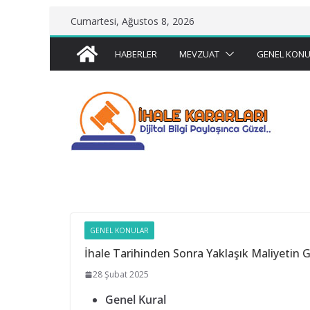
Skip
Cumartesi, Ağustos 8, 2026
to
content
HABERLER
MEVZUAT
GENEL KONU
GENEL KONULAR
İhale Tarihinden Sonra Yaklaşık Maliyetin 
28 Şubat 2025
Genel Kural