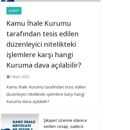
Belediye Şirketleri Bağış
Toplayabilir mi?
ŞIKAYET
16 Eylül 2025
Kamu İhale Kurumu
tarafından tesis edilen
Taşıt Kiralama
İhalesinde Damga
düzenleyici nitelikteki
Vergisi Oranının Hatalı
Belirlenmesi
işlemlere karşı hangi
16 Eylül 2025
Kuruma dava açılabilir?
Yıl Boyunca Yapılan
3 Mart 2020
Alımların 3 (g) İstisna
Limitinin Aşılması
Kamu İhale Kurumu tarafından tesis edilen
düzenleyici nitelikteki işlemlere karşı hangi
16 Eylül 2025
Kuruma dava açılabilir?
İhale Tarihinden Sonra
Yaklaşık Maliyetin
Şikayet üzerine idarece
Güncellenmesi ve Sınır
verilen cevap, sadece
Değer Hesabı