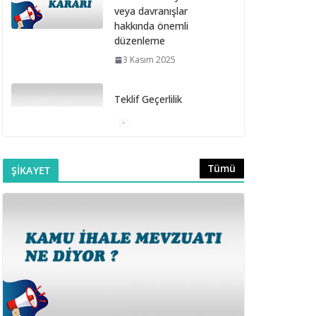
veya davranışlar
hakkında önemli
düzenleme
3 Kasım 2025
Teklif Geçerlilik
Süresinin Sözleşme
Davet Süresi İçinde
Bitmesi
6 Ekim 2025
Tümü
ŞİKAYET
Doğrudan Temin
Alımlarına İlişkin
Muayene ve Kabul
Komisyonunun
Kurulmaması
16 Eylül 2025