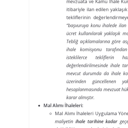
mevzuata ve Kamu İhale Kuru
itibariyle ilan edilen yaklaşı
tekliflerinin değerlendirmey
“başvuruya konu ihalede ilan 
ücret kullanılarak yaklaşık m
Tebliğ açıklamalarına göre asga
ihale komisyonu tarafından 
isteklilerce tekliflerin 
değerlendirilmesinde ihale tar
mevcut durumda da ihale komi
üzerinden güncellenen ya
hesaplanmasında mevzuat hüküm
karar almıştır.
Mal Alımı İhaleleri:
Mal Alımı İhaleleri Uygulama Yöne
maliyetin
ihale tarihine kadar
geçe