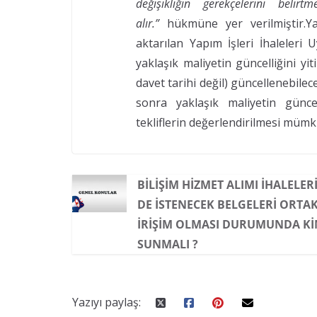
değişikliğin gerekçelerini belirt
alır.”
hükmüne yer verilmiştir.Y
aktarılan Yapım İşleri İhaleleri
yaklaşık maliyetin güncelliğini yit
davet tarihi değil) güncellenebilece
sonra yaklaşık maliyetin günc
tekliflerin değerlendirilmesi mümk
BILIŞIM HIZMET ALIMI IHALELER
DE ISTENECEK BELGELERI ORTA
IRIŞIM OLMASI DURUMUNDA K
SUNMALI ?
Yazıyı paylaş: