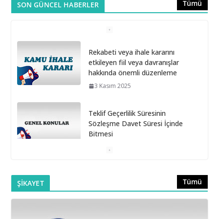
Tümü
SON GÜNCEL HABERLER
Teklif Geçerlilik Süresinin
Sözleşme Davet Süresi İçinde
Bitmesi
6 Ekim 2025
Doğrudan Temin Alımlarına İlişkin Muayene ve Kabul
Komisyonunun Kurulmaması
16 Eylül 2025
Belediye Şirketleri Bağış Toplayabilir mi?
16 Eylül 2025
Tümü
ŞİKAYET
Taşıt Kiralama İhalesinde Damga Vergisi Oranının
Hatalı Belirlenmesi