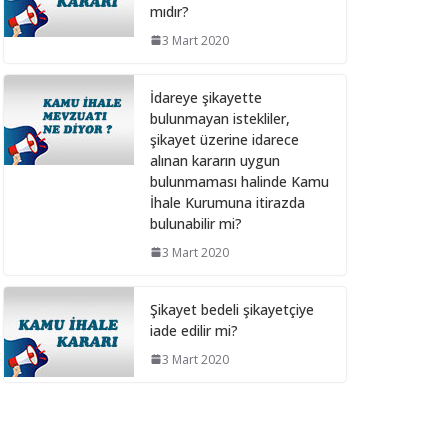
mıdır?
28 Şubat 2025
3 Mart 2020
Bilişim hizmet alımı
İdareye şikayette
ihalelerinde istenecek
bulunmayan istekliler,
belgeleri ortak girişim
şikayet üzerine idarece
olması durumunda kim
alınan kararın uygun
sunmalı ?
bulunmaması halinde Kamu
10 Aralık 2024
İhale Kurumuna itirazda
bulunabilir mi?
Bilişim hizmet alımı
3 Mart 2020
ihalelerinde istenecek
belgeler
Şikayet bedeli şikayetçiye
10 Aralık 2024
iade edilir mi?
3 Mart 2020
İhale Dosyasında
çalışacak personelin
çalışma saatlerinin
tamamını idarede