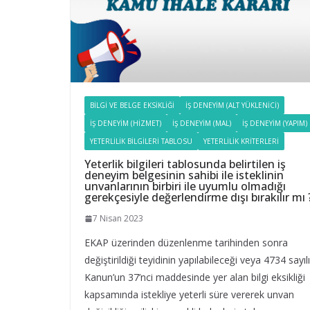
BILGI VE BELGE EKSIKLIĞI
İŞ DENEYIM (ALT YÜKLENICI)
İŞ DENEYIM (HIZMET)
İŞ DENEYIM (MAL)
İŞ DENEYIM (YAPIM)
YETERLILIK BILGILERI TABLOSU
YETERLILIK KRITERLERI
Yeterlik bilgileri tablosunda belirtilen iş
deneyim belgesinin sahibi ile isteklinin
unvanlarının birbiri ile uyumlu olmadığı
gerekçesiyle değerlendirme dışı bırakılır mı 
7 Nisan 2023
EKAP üzerinden düzenlenme tarihinden sonra
değiştirildiği teyidinin yapılabileceği veya 4734 sayılı
Kanun’un 37’nci maddesinde yer alan bilgi eksikliği
kapsamında istekliye yeterli süre vererek unvan