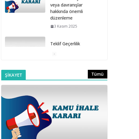
veya davranışlar
hakkında önemli
düzenleme
3 Kasım 2025
Teklif Geçerlilik
Süresinin Sözleşme
Davet Süresi İçinde
Bitmesi
6 Ekim 2025
Tümü
ŞİKAYET
Doğrudan Temin
Alımlarına İlişkin
Muayene ve Kabul
Komisyonunun
Kurulmaması
16 Eylül 2025