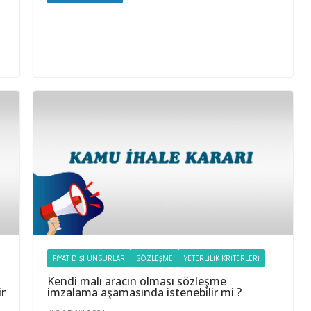
FIYAT DIŞI UNSURLAR
SÖZLEŞME
YETERLILIK KRITERLERI
Kendi malı aracın olması sözleşme
ir
imzalama aşamasında istenebilir mi ?