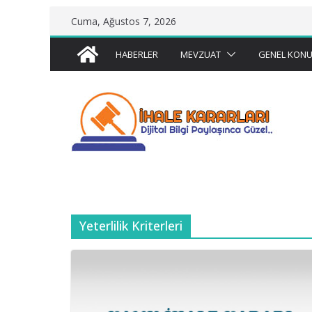
Skip
Cuma, Ağustos 7, 2026
to
content
HABERLER
MEVZUAT
GENEL KONU
Yeterlilik Kriterleri