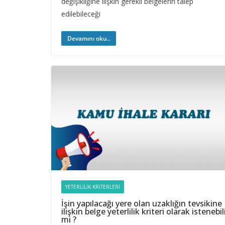
değişikliğine ilişkin gerekli belgelerin talep
edilebileceği
Devamını oku..
YETERLILIK KRITERLERI
İşin yapılacağı yere olan uzaklığın tevsikine
ilişkin belge yeterlilik kriteri olarak istenebil
mi ?