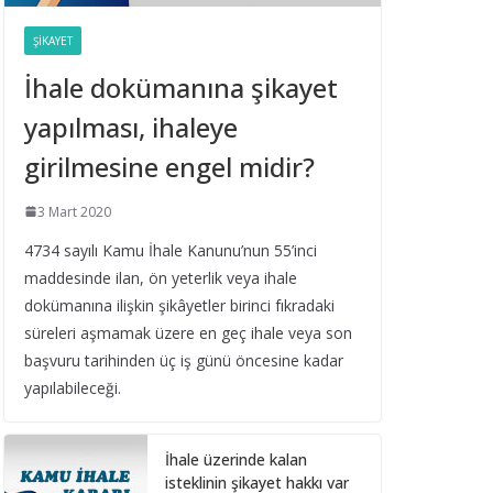
Belediye Şirketleri Bağış
Toplayabilir mi?
ŞIKAYET
16 Eylül 2025
İhale dokümanına şikayet
yapılması, ihaleye
Taşıt Kiralama
İhalesinde Damga
girilmesine engel midir?
Vergisi Oranının Hatalı
Belirlenmesi
3 Mart 2020
16 Eylül 2025
4734 sayılı Kamu İhale Kanunu’nun 55’inci
maddesinde ilan, ön yeterlik veya ihale
Yıl Boyunca Yapılan
Alımların 3 (g) İstisna
dokümanına ilişkin şikâyetler birinci fıkradaki
Limitinin Aşılması
süreleri aşmamak üzere en geç ihale veya son
16 Eylül 2025
başvuru tarihinden üç iş günü öncesine kadar
yapılabileceği.
İhale Tarihinden Sonra
Yaklaşık Maliyetin
İhale üzerinde kalan
Güncellenmesi ve Sınır
isteklinin şikayet hakkı var
Değer Hesabı