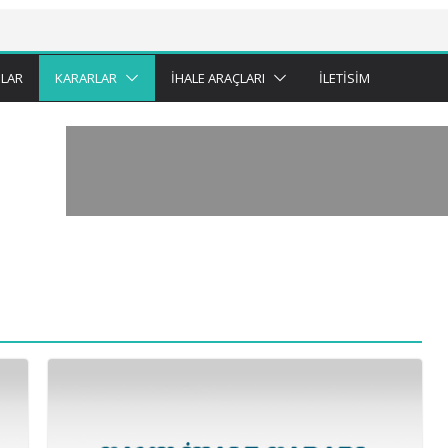
LAR
KARARLAR
İHALE ARAÇLARI
İLETISIM