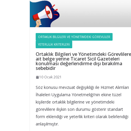
ORTAKLIK BILGILERI VE YÖNETIMDEKI GÖREVLILER
YETERLILIK KRITERLERI
Ortaklık Bilgileri ve Yönetimdeki Görevliler
ait belge yerine Ticaret Sicil Gazeteleri
konulması değerlendirme dışı bırakılma
sebebidir
10 Ocak 2021
Söz konusu mevzuat değişikliği ile Hizmet Alımları
İhaleleri Uygulama Yönetmeliği’nin ekine tüzel
kişilerde ortaklık bilgilerine ve yönetimdeki
görevlilere ilişkin son durumu gösterir standart
form eklendiği ve yeterlik kriteri olarak belirlendiği
anlaşılmıştır.