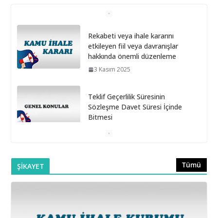
Rekabeti veya ihale kararını
etkileyen fiil veya davranışlar
hakkında önemli düzenleme
3 Kasım 2025
Teklif Geçerlilik Süresinin
Sözleşme Davet Süresi İçinde
Bitmesi
6 Ekim 2025
Doğrudan Temin Alımlarına İlişkin Muayene ve Kabul
Tümü
ŞİKAYET
Komisyonunun Kurulmaması
16 Eylül 2025
Belediye Şirketleri Bağış Toplayabilir mi?