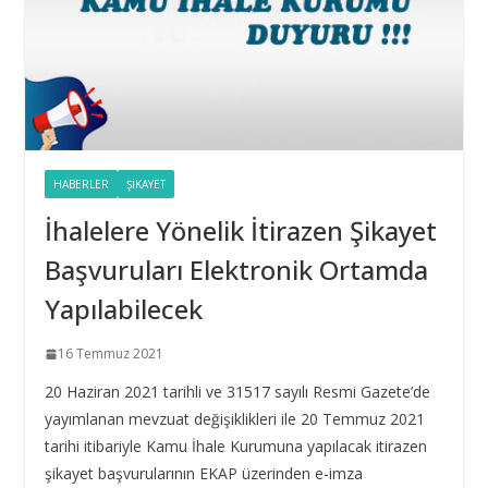
16 Eylül 2025
Taşıt Kiralama İhalesinde Damga Vergisi Oranının
Hatalı Belirlenmesi
16 Eylül 2025
Yıl Boyunca Yapılan Alımların 3 (g) İstisna Limitinin
HABERLER
ŞIKAYET
Aşılması
İhalelere Yönelik İtirazen Şikayet
16 Eylül 2025
Başvuruları Elektronik Ortamda
İhale Tarihinden Sonra Yaklaşık Maliyetin
Yapılabilecek
Güncellenmesi ve Sınır Değer Hesabı
28 Şubat 2025
16 Temmuz 2021
20 Haziran 2021 tarihli ve 31517 sayılı Resmi Gazete’de
Bilişim hizmet alımı ihalelerinde istenecek belgeleri
yayımlanan mevzuat değişiklikleri ile 20 Temmuz 2021
ortak girişim olması durumunda kim sunmalı ?
tarihi itibariyle Kamu İhale Kurumuna yapılacak itirazen
10 Aralık 2024
şikayet başvurularının EKAP üzerinden e-imza