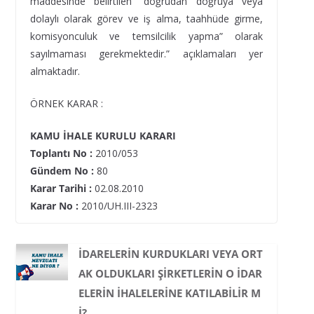
maddesinde belirtilen “doğrudan doğruya veya
dolaylı olarak görev ve iş alma, taahhüde girme,
komisyonculuk ve temsilcilik yapma” olarak
sayılmaması gerekmektedir.” açıklamaları yer
almaktadır.
ÖRNEK KARAR :
KAMU İHALE KURULU KARARI
Toplantı No
:
2010/053
Gündem No
:
80
Karar Tarihi
:
02.08.2010
Karar No
:
2010/UH.III-2323
İDARELERIN KURDUKLARI VEYA ORT
AK OLDUKLARI ŞIRKETLERIN O IDAR
ELERIN IHALELERINE KATILABILIR M
I?