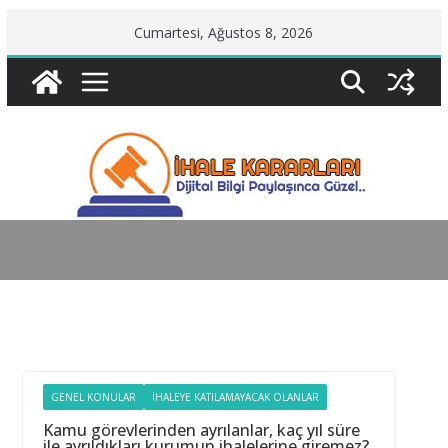
Skip
Cumartesi, Ağustos 8, 2026
to
content
GENEL KONULAR
İHALEYE KATILAMAYACAK OLANLAR
Kamu görevlerinden ayrılanlar, kaç yıl süre
ile ayrıldıkları kurumun ihalelerine giremez?