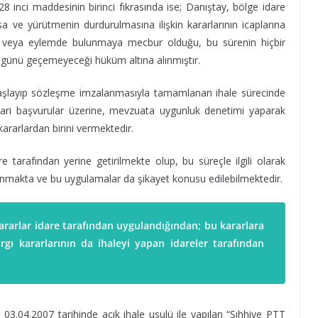
 inci maddesinin birinci fıkrasında ise; Danıştay, bölge idare
 ve yürütmenin durdurulmasına ilişkin kararlarının icaplarına
e veya eylemde bulunmaya mecbur olduğu, bu sürenin hiçbir
z günü geçemeyeceği hüküm altına alınmıştır.
e başlayıp sözleşme imzalanmasıyla tamamlanan ihale sürecinde
idari başvurular üzerine, mevzuata uygunluk denetimi yaparak
ararlardan birini vermektedir.
e tarafından yerine getirilmekte olup, bu süreçle ilgili olarak
ulanmakta ve bu uygulamalar da şikayet konusu edilebilmektedir.
 kararlar idare tarafından uygulandığından; bu kararlara
argı kararlarının da ihaleyi yapan idareler tarafından
.04.2007 tarihinde açık ihale usulü ile yapılan “Sıhhiye PTT