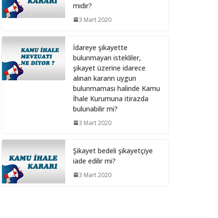
mıdır?
28 Şubat 2025
3 Mart 2020
Bilişim hizmet alımı
İdareye şikayette
ihalelerinde istenecek
bulunmayan istekliler,
belgeleri ortak girişim
şikayet üzerine idarece
olması durumunda kim
alınan kararın uygun
sunmalı ?
bulunmaması halinde Kamu
10 Aralık 2024
İhale Kurumuna itirazda
bulunabilir mi?
Bilişim hizmet alımı
3 Mart 2020
ihalelerinde istenecek
belgeler
Şikayet bedeli şikayetçiye
10 Aralık 2024
iade edilir mi?
3 Mart 2020
İhale Dosyasında
çalışacak personelin
çalışma saatlerinin
tamamını idarede