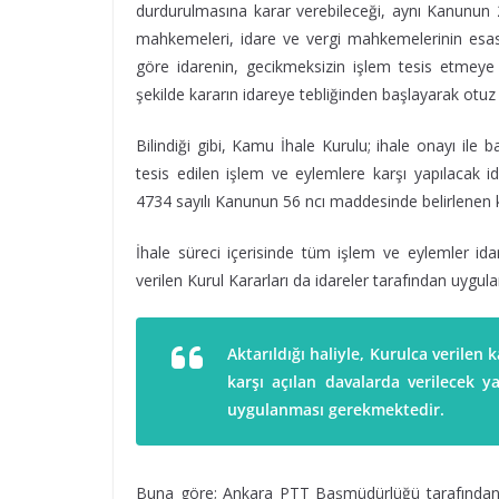
durdurulmasına karar verebileceği, aynı Kanunun 28
mahkemeleri, idare ve vergi mahkemelerinin esasa
göre idarenin, gecikmeksizin işlem tesis etmey
şekilde kararın idareye tebliğinden başlayarak otu
Bilindiği gibi, Kamu İhale Kurulu; ihale onayı il
tesis edilen işlem ve eylemlere karşı yapılacak 
4734 sayılı Kanunun 56 ncı maddesinde belirlenen k
İhale süreci içerisinde tüm işlem ve eylemler idar
verilen Kurul Kararları da idareler tarafından uyg
Aktarıldığı haliyle, Kurulca verilen
karşı açılan davalarda verilecek y
uygulanması gerekmektedir.
Buna göre; Ankara PTT Başmüdürlüğü tarafından 03