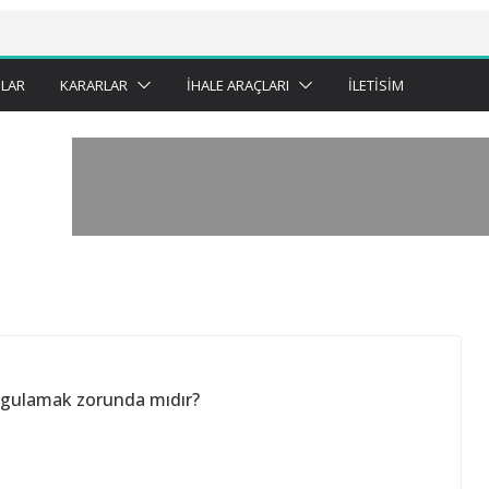
LAR
KARARLAR
İHALE ARAÇLARI
İLETISIM
uygulamak zorunda mıdır?