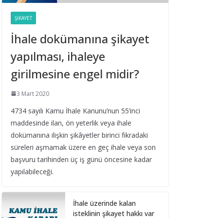
Belediye Şirketleri Bağış
Toplayabilir mi?
ŞIKAYET
16 Eylül 2025
İhale dokümanına şikayet
yapılması, ihaleye
Taşıt Kiralama
İhalesinde Damga
girilmesine engel midir?
Vergisi Oranının Hatalı
Belirlenmesi
3 Mart 2020
16 Eylül 2025
4734 sayılı Kamu İhale Kanunu’nun 55’inci
maddesinde ilan, ön yeterlik veya ihale
Yıl Boyunca Yapılan
Alımların 3 (g) İstisna
dokümanına ilişkin şikâyetler birinci fıkradaki
Limitinin Aşılması
süreleri aşmamak üzere en geç ihale veya son
16 Eylül 2025
başvuru tarihinden üç iş günü öncesine kadar
yapılabileceği.
İhale Tarihinden Sonra
Yaklaşık Maliyetin
İhale üzerinde kalan
Güncellenmesi ve Sınır
isteklinin şikayet hakkı var
Değer Hesabı