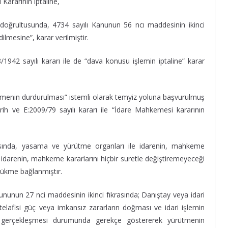
 Kararının iptaline,
 doğrultusunda, 4734 sayılı Kanunun 56 ncı maddesinin ikinci
dilmesine”, karar verilmiştir.
942 sayılı kararı ile de “dava konusu işlemin iptaline” karar
ütmenin durdurulması” istemli olarak temyiz yoluna başvurulmuş
ih ve E:2009/79 sayılı kararı ile “İdare Mahkemesi kararının
sında, yasama ve yürütme organları ile idarenin, mahkeme
idarenin, mahkeme kararlarını hiçbir suretle değiştiremeyeceği
 hükme bağlanmıştır.
nunun 27 nci maddesinin ikinci fıkrasında; Danıştay veya idari
elafisi güç veya imkansız zararların doğması ve idari işlemin
kte gerçekleşmesi durumunda gerekçe göstererek yürütmenin