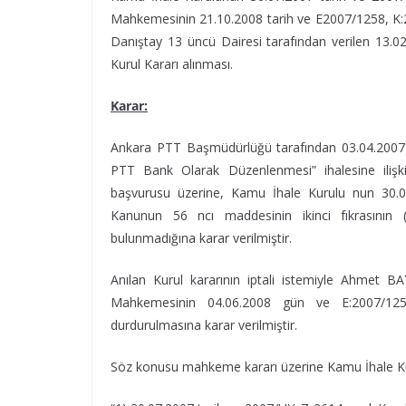
Mahkemesinin 21.10.2008 tarih ve E2007/1258, K:20
Danıştay 13 üncü Dairesi tarafından verilen 13.02.
Kurul Kararı alınması.
Karar:
Ankara PTT Başmüdürlüğü tarafından 03.04.2007 ta
PTT Bank Olarak Düzenlenmesi” ihalesine iliş
başvurusu üzerine, Kamu İhale Kurulu nun 30.07.
Kanunun 56 ncı maddesinin ikinci fıkrasının 
bulunmadığına karar verilmiştir.
Anılan Kurul kararının iptali istemiyle Ahmet
Mahkemesinin 04.06.2008 gün ve E:2007/1258
durdurulmasına karar verilmiştir.
Söz konusu mahkeme kararı üzerine Kamu İhale Kuru