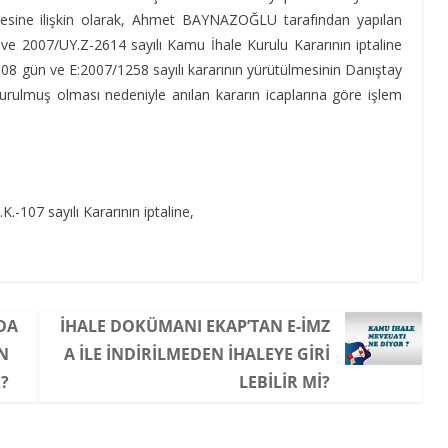
esine ilişkin olarak, Ahmet BAYNAZOĞLU tarafından yapılan
 ve 2007/UY.Z-2614 sayılı Kamu İhale Kurulu Kararının iptaline
08 gün ve E:2007/1258 sayılı kararının yürütülmesinin Danıştay
durulmuş olması nedeniyle anılan kararın icaplarına göre işlem
-107 sayılı Kararının iptaline,
DA
İHALE DOKÜMANI EKAP’TAN E-IMZ
ÜN
A ILE INDIRILMEDEN IHALEYE GIRI
?
LEBILIR MI?