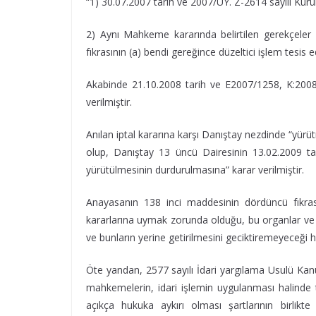
“1) 30.07.2007 tarih ve 2007/UY. Z-2614 sayılı Kurul
2) Aynı Mahkeme kararında belirtilen gerekçeler
fıkrasının (a) bendi gereğince düzeltici işlem tesis e
Akabinde 21.10.2008 tarih ve E2007/1258, K:2008/1
verilmiştir.
Anılan iptal kararına karşı Danıştay nezdinde “yür
olup, Danıştay 13 üncü Dairesinin 13.02.2009 tar
yürütülmesinin durdurulmasına” karar verilmiştir.
Anayasanın 138 inci maddesinin dördüncü fıkra
kararlarına uymak zorunda olduğu, bu organlar ve 
ve bunların yerine getirilmesini geciktiremeyeceği
Öte yandan, 2577 sayılı İdari yargılama Usulü Kanu
mahkemelerin, idari işlemin uygulanması halinde t
açıkça hukuka aykırı olması şartlarının birli