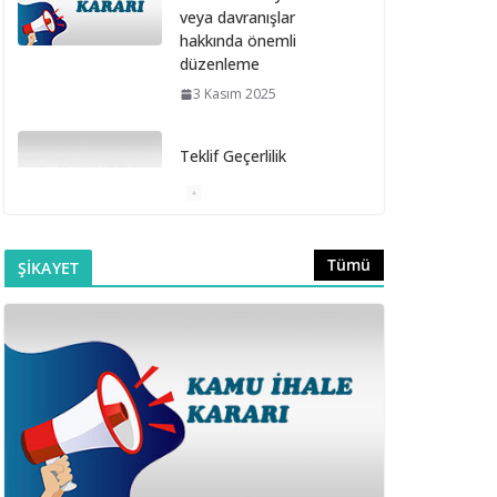
veya davranışlar
hakkında önemli
düzenleme
3 Kasım 2025
Teklif Geçerlilik
Süresinin Sözleşme
Davet Süresi İçinde
Bitmesi
6 Ekim 2025
Tümü
ŞİKAYET
Doğrudan Temin
Alımlarına İlişkin
Muayene ve Kabul
Komisyonunun
Kurulmaması
16 Eylül 2025