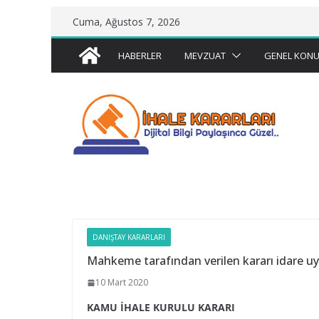
Skip
Cuma, Ağustos 7, 2026
to
content
HABERLER
MEVZUAT
GENEL KONU
DANIŞTAY KARARLARI
Mahkeme tarafından verilen kararı idare 
10 Mart 2020
KAMU İHALE KURULU KARARI