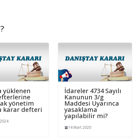
 ?
a yüklenen
İdareler 4734 Sayılı
fterlerine
Kanunun 3/g
ak yönetim
Maddesi Uyarınca
 karar defteri
yasaklama
yapılabilir mi?
 2024
14 Mart 2020