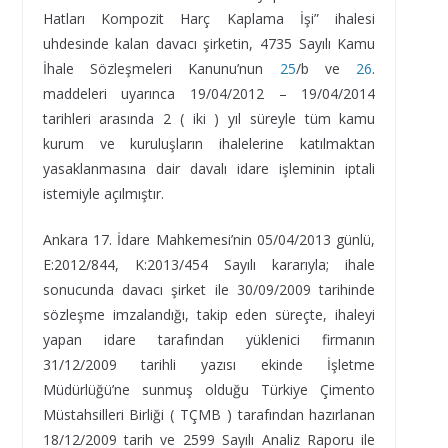
Hatları Kompozit Harç Kaplama İşi” ihalesi
uhdesinde kalan davacı şirketin, 4735 Sayılı Kamu
İhale Sözleşmeleri Kanunu’nun
25
/b ve
26
.
maddeleri uyarınca 19/04/2012 – 19/04/2014
tarihleri arasında 2 ( iki ) yıl süreyle tüm kamu
kurum ve kuruluşların ihalelerine katılmaktan
yasaklanmasına dair davalı idare işleminin iptali
istemiyle açılmıştır.
Ankara 17. İdare Mahkemesi’nin 05/04/2013 günlü,
E:2012/844, K:2013/454 Sayılı kararıyla; ihale
sonucunda davacı şirket ile 30/09/2009 tarihinde
sözleşme imzalandığı, takip eden süreçte, ihaleyi
yapan idare tarafından yüklenici firmanın
31/12/2009 tarihli yazısı ekinde İşletme
Müdürlüğü’ne sunmuş olduğu Türkiye Çimento
Müstahsilleri Birliği ( TÇMB ) tarafından hazırlanan
18/12/2009 tarih ve 2599 Sayılı Analiz Raporu ile