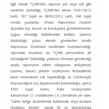
ilgili olarak TÇMB’den raporun aslı veya aslı gibi
suretinin istenildiği, TÇMB’den alınan 19/01/2012
tarih, 187 Sayılı ve 08/02/2012 tarih, 346 Sayılı
cevabi yazılarda; “Analiz Raporunun müşteri
dışındaki kişi, kurum ve kuruluşlara gönderilmesinin
uygun olmadığı belirtilmekle birlikte, İşletme
Müdürlüğü yazısı ekinde gönderilen Analiz
Raporunun Enstitüleri tarafından hazırlanmadığı,
rapordaki imzaların da TÇMB personeline ait
olmadığının” bildirildiği, yüklenici firmanın gönderdiği
analiz raporunun sahte olduğunun anlaşılması
üzerine, davacı şirketin sözleşmesi feshedilerek
kesin teminatının irat kaydedildiği ve Cumhuriyet
Başsavcılığına suç duyurusunda bulunulduğu, ayrıca
4735 Sayılı Kamu İhale Sözleşmeleri
Kanunu’nun
25
. maddesinin ( b ) bendinde yer alan;
“Sahte belge düzenlemek kullanmak veya bunlara
teşebbüs etmek.” yasak fiil ve davranışında