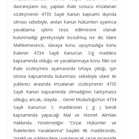
davranışların ise, yapılan ihale sonucu imzalanan
sözleşmenin 4735 Sayılı Kanun kapsamı dışında
olması sebebiyle, anılan Kanun hükümleri uyarınca
yasaklama işlemi tesis edilmesine olanak
bulunmadığı gerekçesiyle bozulmuş ise de; İdare
Mahkemesince, davaya konu uyuşmazlığa konu
ihalenin 4734 Sayılı Kanun’un
3
/g maddesi
kapsamında olduğu ve yasaklanmaya konu fiilin ise
ihale sözleşmesi aşamasında ortaya çıktığı, işin
istisna kapsamında bulunması sebebiyle idare ile
yüklenici arasında imzalanan sözleşmenin 4735
Sayılı Kanun kapsamında olmadığının tartışmasız
olduğu; ancak, olayda … Genel Müdürlüğü’nün 4734
Sayılı Kanun’un
3
. maddesinin ( g ) bendi
kapsamında yapacağı Mal ve Hizmet Alımları
Hakkında Yönetmeliğin “Cezai Hükümler ve
İhalelerden Yasaklanma” başlıklı 48. maddesinde,
“istekli ve yüklenicilere uygulanacak cezai müeyyide