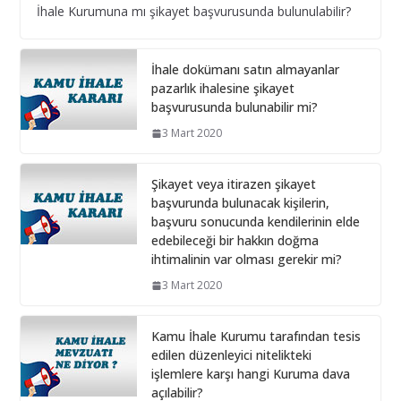
İhale Kurumuna mı şikayet başvurusunda bulunulabilir?
10 Aralık 2024
Bilişim hizmet alımı ihalelerinde istenecek belgeler
İhale dokümanı satın almayanlar
pazarlık ihalesine şikayet
10 Aralık 2024
başvurusunda bulunabilir mi?
3 Mart 2020
İhale Dosyasında çalışacak
personelin çalışma saatlerinin
tamamını idarede geçirmiyorsa ?
Şikayet veya itirazen şikayet
1 Şubat 2026
başvurunda bulunacak kişilerin,
başvuru sonucunda kendilerinin elde
edebileceği bir hakkın doğma
ihtimalinin var olması gerekir mi?
3 Mart 2020
Kamu İhale Kurumu tarafından tesis
edilen düzenleyici nitelikteki
işlemlere karşı hangi Kuruma dava
açılabilir?