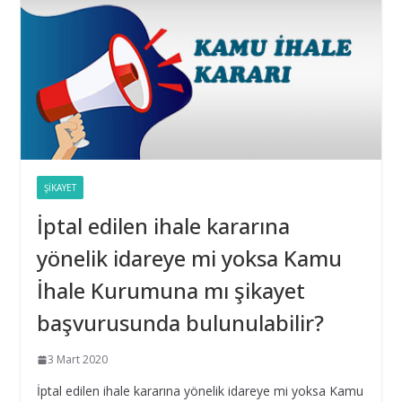
Belediye Şirketleri Bağış Toplayabilir mi?
16 Eylül 2025
Taşıt Kiralama İhalesinde Damga Vergisi Oranının
Hatalı Belirlenmesi
16 Eylül 2025
Yıl Boyunca Yapılan Alımların 3 (g) İstisna Limitinin
ŞIKAYET
Aşılması
İptal edilen ihale kararına
16 Eylül 2025
yönelik idareye mi yoksa Kamu
İhale Tarihinden Sonra Yaklaşık Maliyetin
İhale Kurumuna mı şikayet
Güncellenmesi ve Sınır Değer Hesabı
başvurusunda bulunulabilir?
28 Şubat 2025
3 Mart 2020
Bilişim hizmet alımı ihalelerinde istenecek belgeleri
İptal edilen ihale kararına yönelik idareye mi yoksa Kamu
ortak girişim olması durumunda kim sunmalı ?