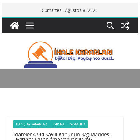
Skip
Cumartesi, Ağustos 8, 2026
to
content
DANIŞTAY KARARLARI
İSTISNA
YASAKLILIK
İdareler 4734 Sayılı Kanunun 3/g Maddesi
Uyarınca yasaklama yapılabilir mi?