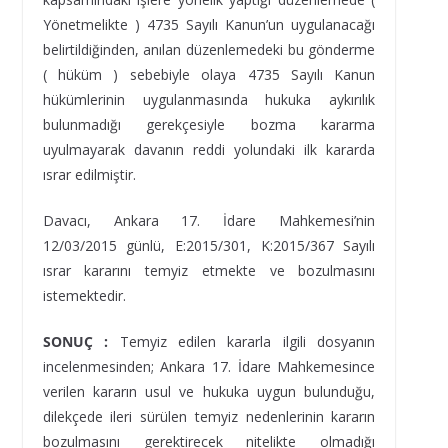
Yönetmelikte ) 4735 Sayılı Kanun’un uygulanacağı
belirtildiğinden, anılan düzenlemedeki bu gönderme
( hüküm ) sebebiyle olaya 4735 Sayılı Kanun
hükümlerinin uygulanmasında hukuka aykırılık
bulunmadığı gerekçesiyle bozma kararma
uyulmayarak davanın reddi yolundaki ilk kararda
ısrar edilmiştir.
Davacı, Ankara 17. İdare Mahkemesi’nin
12/03/2015 günlü, E:2015/301, K:2015/367 Sayılı
ısrar kararını temyiz etmekte ve bozulmasını
istemektedir.
SONUÇ :
Temyiz edilen kararla ilgili dosyanın
incelenmesinden; Ankara 17. İdare Mahkemesince
verilen kararın usul ve hukuka uygun bulunduğu,
dilekçede ileri sürülen temyiz nedenlerinin kararın
bozulmasını gerektirecek nitelikte olmadığı