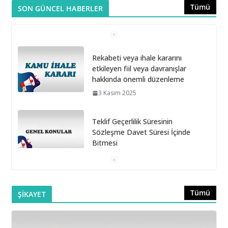
Tümü
SON GÜNCEL HABERLER
Rekabeti veya ihale kararını
etkileyen fiil veya davranışlar
hakkında önemli düzenleme
3 Kasım 2025
Teklif Geçerlilik Süresinin
Sözleşme Davet Süresi İçinde
Bitmesi
6 Ekim 2025
Doğrudan Temin Alımlarına İlişkin Muayene ve Kabul
Tümü
ŞİKAYET
Komisyonunun Kurulmaması
16 Eylül 2025