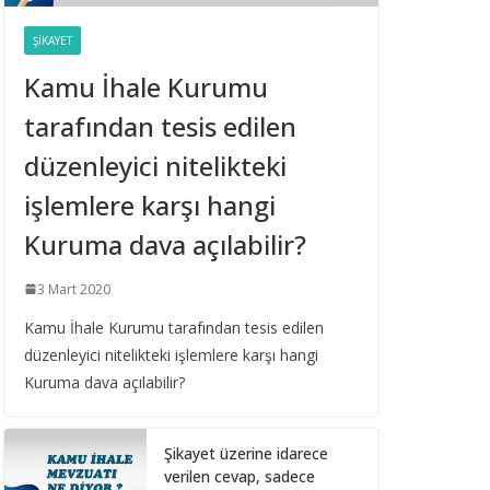
Belediye Şirketleri Bağış
Toplayabilir mi?
ŞIKAYET
16 Eylül 2025
Kamu İhale Kurumu
tarafından tesis edilen
Taşıt Kiralama
İhalesinde Damga
düzenleyici nitelikteki
Vergisi Oranının Hatalı
Belirlenmesi
işlemlere karşı hangi
16 Eylül 2025
Kuruma dava açılabilir?
Yıl Boyunca Yapılan
3 Mart 2020
Alımların 3 (g) İstisna
Limitinin Aşılması
Kamu İhale Kurumu tarafından tesis edilen
düzenleyici nitelikteki işlemlere karşı hangi
16 Eylül 2025
Kuruma dava açılabilir?
İhale Tarihinden Sonra
Yaklaşık Maliyetin
Şikayet üzerine idarece
Güncellenmesi ve Sınır
verilen cevap, sadece
Değer Hesabı