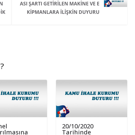
IN
ASI ŞARTI GETIRILEN MAKINE VE E
IK
KIPMANLARA ILIŞKIN DUYURU
 ?
nel
20/10/2020
ırılmasına
Tarihinde