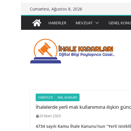
Skip
Cumartesi, Ağustos 8, 2026
to
content
HABERLER
MEVZUAT
GENEL KONU
HABERLER
MAL ALIMLARI
İhalelerde yerli malı kullanımına ilişkin gün
20 Mart 2020
4734 sayılı Kamu İhale Kanunu’nun “Yerli isteklil