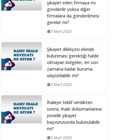
şikayet eden firmaya mı
28 Şubat 2025
gönderilir yoksa diğer
firmalara da gönderilmesi
gerekir mi?
Bilişim hizmet alımı
ihalelerinde istenecek
3 Mart 2020
belgeleri ortak girişim
olması durumunda kim
Şikayet dilekçesi ekinde
sunmalı ?
bulunması gerektiği halde
10 Aralık 2024
olmayan belgeler, en son
zamana kadar kuruma
ulaştırılabilir mi?
Bilişim hizmet alımı
ihalelerinde istenecek
3 Mart 2020
belgeler
10 Aralık 2024
İhaleye teklif verdikten
sonra, ihale dokümanlarına
yönelik şikayet
İhale Dosyasında
başvurusunda bulunulabilir
çalışacak personelin
mi?
çalışma saatlerinin
tamamını idarede
3 Mart 2020