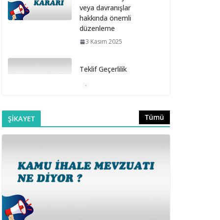
veya davranışlar
hakkında önemli
düzenleme
3 Kasım 2025
Teklif Geçerlilik
Süresinin Sözleşme
Davet Süresi İçinde
Bitmesi
6 Ekim 2025
Tümü
ŞİKAYET
Doğrudan Temin
Alımlarına İlişkin
Muayene ve Kabul
Komisyonunun
Kurulmaması
16 Eylül 2025