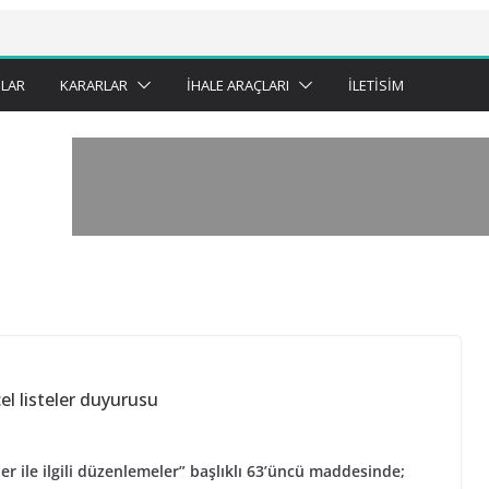
LAR
KARARLAR
İHALE ARAÇLARI
İLETISIM
cel listeler duyurusu
er ile ilgili düzenlemeler” başlıklı 63’üncü maddesinde;