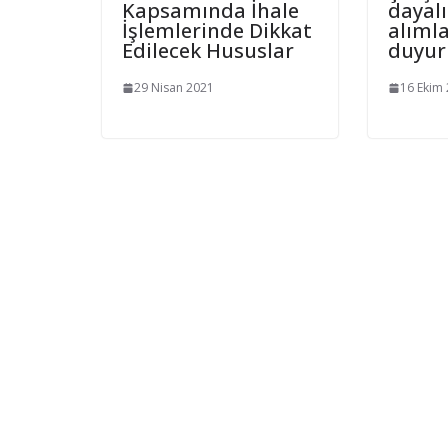
Kapsamında İhale
dayal
İşlemlerinde Dikkat
alıml
Edilecek Hususlar
duyuru
29 Nisan 2021
16 Ekim