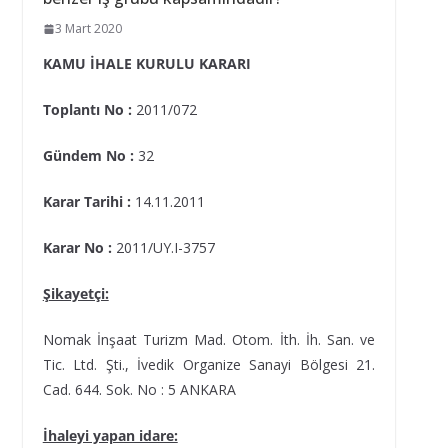
3 Mart 2020
KAMU İHALE KURULU KARARI
Toplantı No
:
2011/072
Gündem No
:
32
Karar Tarihi
:
14.11.2011
Karar No
:
2011/UY.I-3757
Şikayetçi:
Nomak İnşaat Turizm Mad. Otom. İth. İh. San. ve
Tic. Ltd. Şti., İvedik Organize Sanayi Bölgesi 21.
Cad. 644. Sok. No : 5 ANKARA
İhaleyi yapan idare: