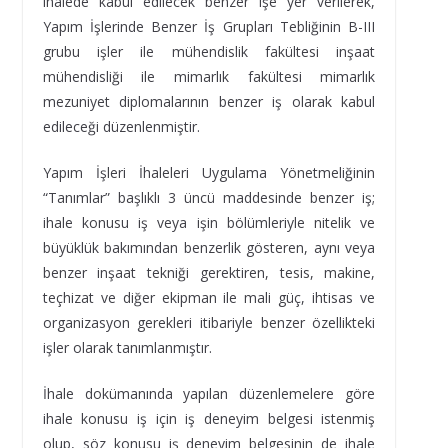
ihalede kabul edilecek benzer işe yer verilerek,
Yapım İşlerinde Benzer İş Grupları Tebliğinin B-III
grubu işler ile mühendislik fakültesi inşaat
mühendisliği ile mimarlık fakültesi mimarlık
mezuniyet diplomalarının benzer iş olarak kabul
edileceği düzenlenmiştir.
Yapım İşleri İhaleleri Uygulama Yönetmeliğinin
“Tanımlar” başlıklı 3 üncü maddesinde benzer iş;
ihale konusu iş veya işin bölümleriyle nitelik ve
büyüklük bakımından benzerlik gösteren, aynı veya
benzer inşaat tekniği gerektiren, tesis, makine,
teçhizat ve diğer ekipman ile mali güç, ihtisas ve
organizasyon gerekleri itibariyle benzer özellikteki
işler olarak tanımlanmıştır.
İhale dokümanında yapılan düzenlemelere göre
ihale konusu iş için iş deneyim belgesi istenmiş
olup, söz konusu iş deneyim belgesinin de ihale