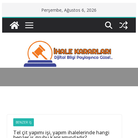
Skip
Perşembe, Ağustos 6, 2026
to
content
BENZER İŞ
Tel çit yapımı işi, yapım ihalelerinde hangi
benzer iş grubu kapsamındadır?