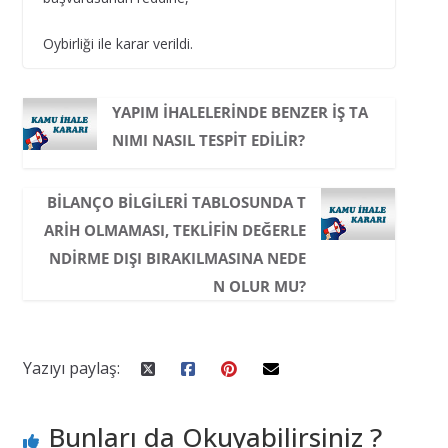
Oybirliği ile karar verildi.
YAPIM IHALELERINDE BENZER IŞ TA
NIMI NASIL TESPIT EDILIR?
BILANÇO BILGILERI TABLOSUNDA T
ARIH OLMAMASI, TEKLIFIN DEĞERLE
NDIRME DIŞI BIRAKILMASINA NEDE
N OLUR MU?
Yazıyı paylaş:
Bunları da Okuyabilirsiniz ?