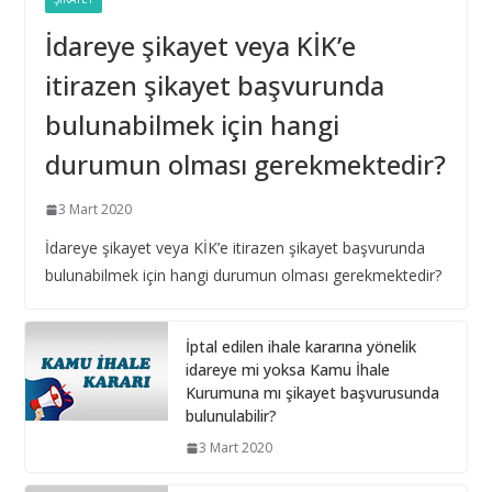
Aşılması
İdareye şikayet veya KİK’e
16 Eylül 2025
itirazen şikayet başvurunda
İhale Tarihinden Sonra Yaklaşık Maliyetin
bulunabilmek için hangi
Güncellenmesi ve Sınır Değer Hesabı
durumun olması gerekmektedir?
28 Şubat 2025
3 Mart 2020
Bilişim hizmet alımı ihalelerinde istenecek belgeleri
İdareye şikayet veya KİK’e itirazen şikayet başvurunda
ortak girişim olması durumunda kim sunmalı ?
bulunabilmek için hangi durumun olması gerekmektedir?
10 Aralık 2024
Bilişim hizmet alımı ihalelerinde istenecek belgeler
İptal edilen ihale kararına yönelik
idareye mi yoksa Kamu İhale
10 Aralık 2024
Kurumuna mı şikayet başvurusunda
bulunulabilir?
İhale Dosyasında çalışacak
3 Mart 2020
personelin çalışma saatlerinin
tamamını idarede geçirmiyorsa ?