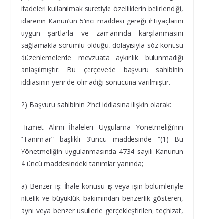
ifadeleri kullanılmak suretiyle özelliklerin belirlendiği,
idarenin Kanun’un 5’inci maddesi gereği ihtiyaçlarını
uygun şartlarla ve zamanında karşılanmasını
sağlamakla sorumlu olduğu, dolayısıyla söz konusu
düzenlemelerde mevzuata aykırılık bulunmadığı
anlaşılmıştır. Bu çerçevede başvuru sahibinin
iddiasının yerinde olmadığı sonucuna varılmıştır.
2) Başvuru sahibinin 2’nci iddiasına ilişkin olarak:
Hizmet Alımı İhaleleri Uygulama Yönetmeliği’nin
“Tanımlar” başlıklı 3’üncü maddesinde “(1) Bu
Yönetmeliğin uygulanmasında 4734 sayılı Kanunun
4 üncü maddesindeki tanımlar yanında;
a) Benzer iş: İhale konusu iş veya işin bölümleriyle
nitelik ve büyüklük bakımından benzerlik gösteren,
aynı veya benzer usullerle gerçekleştirilen, teçhizat,