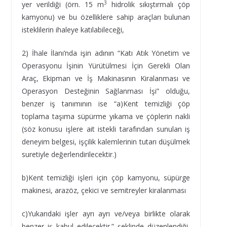
3
yer verildiği (örn. 15 m
hidrolik sıkıştırmalı çöp
kamyonu) ve bu özelliklere sahip araçları bulunan
isteklilerin ihaleye katılabileceği,
2) İhale İlanı’nda işin adının “Katı Atık Yönetim ve
Operasyonu İşinin Yürütülmesi İçin Gerekli Olan
Araç, Ekipman ve İş Makinasının Kiralanması ve
Operasyon Desteğinin Sağlanması İşi” olduğu,
benzer iş tanımının ise “a)Kent temizliği çöp
toplama taşıma süpürme yıkama ve çöplerin nakli
(söz konusu işlere ait istekli tarafından sunulan iş
deneyim belgesi, işçilik kalemlerinin tutarı düşülmek
suretiyle değerlendirilecektir.)
b)Kent temizliği işleri için çöp kamyonu, süpürge
makinesi, arazöz, çekici ve semitreyler kiralanması
c)Yukarıdaki işler ayrı ayrı ve/veya birlikte olarak
benzer iş kabul edilecektir.” şeklinde düzenlendiği,