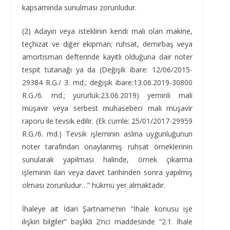
kapsamında sunulması zorunludur.
(2) Adayın veya isteklinin kendi malı olan makine,
teçhizat ve diğer ekipman; ruhsat, demirbaş veya
amortisman defterinde kayıtlı olduğuna dair noter
tespit tutanağı ya da (Değişik ibare: 12/06/2015-
29384 R.G./ 3. md.; değişik ibare:13.06.2019-30800
R.G./6. md.; yürürlük:23.06.2019) yeminli mali
müşavir veya serbest muhasebeci mali müşavir
raporu ile tevsik edilir. (Ek cümle: 25/01/2017-29959
R.G./6. md.) Tevsik işleminin aslına uygunluğunun
noter tarafından onaylanmış ruhsat örneklerinin
sunularak yapılması halinde, örnek çıkarma
işleminin ilan veya davet tarihinden sonra yapılmış
olması zorunludur…” hükmü yer almaktadır.
İhaleye ait İdari Şartname’nin “İhale konusu işe
ilişkin bilgiler” başlıklı 2’nci maddesinde “2.1. İhale