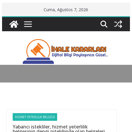
Skip
Cuma, Ağustos 7, 2026
to
content
HIZMET YETERLILIK BELGESI
Yabancı istekliler, hizmet yeterlilik
belgesinin dengi niteliğinde olan belgeleri