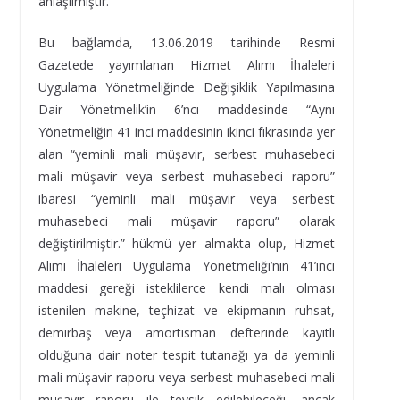
anlaşılmıştır.
Bu bağlamda, 13.06.2019 tarihinde Resmi
Gazetede yayımlanan Hizmet Alımı İhaleleri
Uygulama Yönetmeliğinde Değişiklik Yapılmasına
Dair Yönetmelik’in 6’ncı maddesinde “Aynı
Yönetmeliğin 41 inci maddesinin ikinci fıkrasında yer
alan “yeminli mali müşavir, serbest muhasebeci
mali müşavir veya serbest muhasebeci raporu”
ibaresi “yeminli mali müşavir veya serbest
muhasebeci mali müşavir raporu” olarak
değiştirilmiştir.” hükmü yer almakta olup, Hizmet
Alımı İhaleleri Uygulama Yönetmeliği’nin 41’inci
maddesi gereği isteklilerce kendi malı olması
istenilen makine, teçhizat ve ekipmanın ruhsat,
demirbaş veya amortisman defterinde kayıtlı
olduğuna dair noter tespit tutanağı ya da yeminli
mali müşavir raporu veya serbest muhasebeci mali
müşavir raporu ile tevsik edilebileceği, ancak