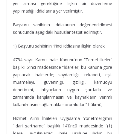
yer alması gerektiğine ilişkin bir düzenleme
yapılmadığı iddialarına yer verilmiştir.
Başvuru sahibinin iddialarının değerlendirilmesi
sonucunda aşağıdaki hususlar tespit edilmiştir.
1) Başvuru sahibinin 1’inci iddiasına ilişkin olarak:
4734 sayılı Kamu İhale Kanunu’nun “Temel ilkeler”
başlıklı 5’inci maddesinde “İdareler, bu Kanuna göre
yapılacak ihalelerde; saydamlığı, rekabeti, eşit
muameleyi, güvenirliği, gizliliği, kamuoyu
denetimini, ihtiyaçların uygun şartlarla ve
zamanında karşılanmasını ve kaynakların verimli
kullanılmasını sağlamakla sorumludur.” hükmü,
Hizmet Alımı İhaleleri Uygulama Yönetmeliği’nin
“İdari şartname” başlıklı 14’üncü maddesinde “(1)
İdare, uygulayacağı ihale usulüne ilişkin bu