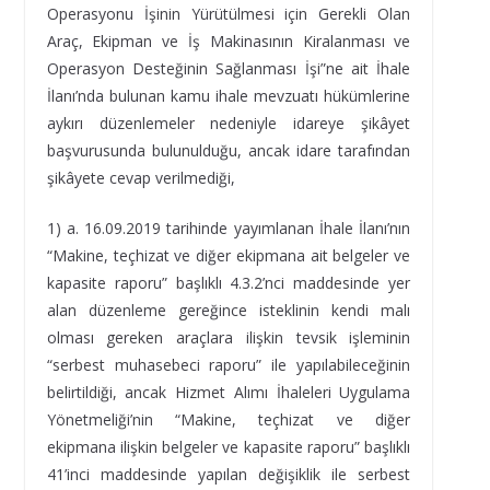
Operasyonu İşinin Yürütülmesi için Gerekli Olan
Araç, Ekipman ve İş Makinasının Kiralanması ve
Operasyon Desteğinin Sağlanması İşi”ne ait İhale
İlanı’nda bulunan kamu ihale mevzuatı hükümlerine
aykırı düzenlemeler nedeniyle idareye şikâyet
başvurusunda bulunulduğu, ancak idare tarafından
şikâyete cevap verilmediği,
1) a. 16.09.2019 tarihinde yayımlanan İhale İlanı’nın
“Makine, teçhizat ve diğer ekipmana ait belgeler ve
kapasite raporu” başlıklı 4.3.2’nci maddesinde yer
alan düzenleme gereğince isteklinin kendi malı
olması gereken araçlara ilişkin tevsik işleminin
“serbest muhasebeci raporu” ile yapılabileceğinin
belirtildiği, ancak Hizmet Alımı İhaleleri Uygulama
Yönetmeliği’nin “Makine, teçhizat ve diğer
ekipmana ilişkin belgeler ve kapasite raporu” başlıklı
41’inci maddesinde yapılan değişiklik ile serbest