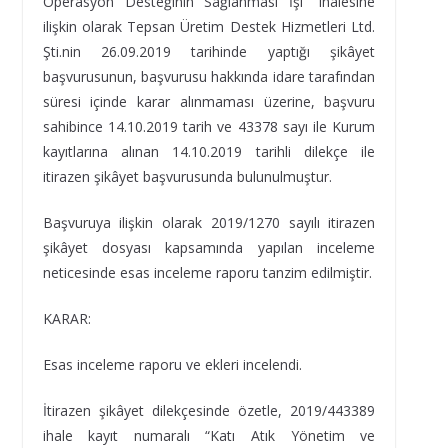
Operasyon Desteğinin Sağlanması İşi” ihalesine
ilişkin olarak Tepsan Üretim Destek Hizmetleri Ltd.
Şti.nin 26.09.2019 tarihinde yaptığı şikâyet
başvurusunun, başvurusu hakkında idare tarafından
süresi içinde karar alınmaması üzerine, başvuru
sahibince 14.10.2019 tarih ve 43378 sayı ile Kurum
kayıtlarına alınan 14.10.2019 tarihli dilekçe ile
itirazen şikâyet başvurusunda bulunulmuştur.
Başvuruya ilişkin olarak 2019/1270 sayılı itirazen
şikâyet dosyası kapsamında yapılan inceleme
neticesinde esas inceleme raporu tanzim edilmiştir.
KARAR:
Esas inceleme raporu ve ekleri incelendi.
İtirazen şikâyet dilekçesinde özetle, 2019/443389
ihale kayıt numaralı “Katı Atık Yönetim ve