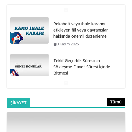
Rekabeti veya ihale kararını
etkileyen fiil veya davranışlar
hakkında önemli düzenleme
3 Kasım 2025
Teklif Geçerlilik Süresinin
Sözleşme Davet Süresi İçinde
Bitmesi
6 Ekim 2025
Doğrudan Temin Alımlarına İlişkin Muayene ve Kabul
Tümü
ŞİKAYET
Komisyonunun Kurulmaması
16 Eylül 2025
Belediye Şirketleri Bağış Toplayabilir mi?