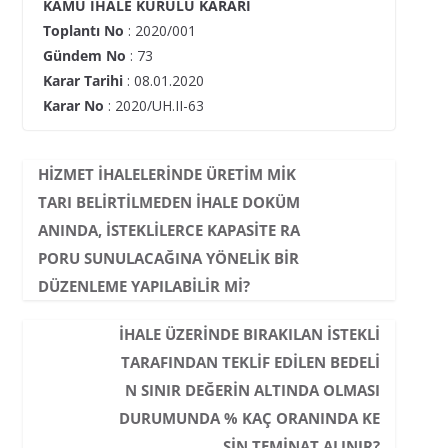
KAMU İHALE KURULU KARARI
Toplantı No
: 2020/001
Gündem No
: 73
Karar Tarihi
: 08.01.2020
Karar No
: 2020/UH.II-63
HIZMET IHALELERINDE ÜRETIM MIK
TARI BELIRTILMEDEN IHALE DOKÜM
ANINDA, ISTEKLILERCE KAPASITE RA
PORU SUNULACAĞINA YÖNELIK BIR
DÜZENLEME YAPILABILIR MI?
İHALE ÜZERINDE BIRAKILAN ISTEKLI
TARAFINDAN TEKLIF EDILEN BEDELI
N SINIR DEĞERIN ALTINDA OLMASI
DURUMUNDA % KAÇ ORANINDA KE
SIN TEMINAT ALINIR?