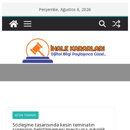
Skip
Perşembe, Ağustos 6, 2026
to
content
KESIN TEMINAT
Sözleşme tasarısında kesin teminatın
süresinin belirtilmemesi mevzuata aykırılık