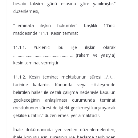
hesabı takvim günü esasına göre yapılmıştır.”
düzenlemesi,
“Teminata ilişkin hükümler” başlıklı 11’inci
maddesinde “11.1. Kesin teminat
11.1.1. Yüklenici bu işe ilişkin olarak
…………………………………………….. (rakam ve yazıyla)
kesin teminat vermiştir.
11.1.2. Kesin teminat mektubunun süresi ../../….
tarihine kadardır. Kanunda veya sözleşmede
belirtilen haller ile cezalı çalışma nedeniyle kabulün
gecikeceğinin anlaşılması durumunda teminat
mektubunun süresi de işteki gecikmeyi karşılayacak
şekilde uzatılır.” düzenlemesi yer almaktadır.
İhale dokümanında yer verilen düzenlemelerden,
ihale konusu işin süresinin işe başlama tarihinden