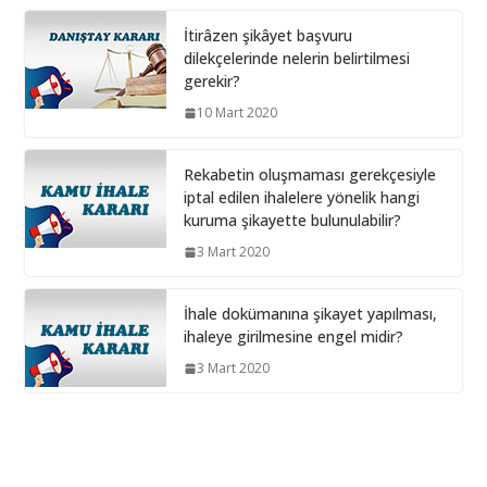
İtirâzen şikâyet başvuru
Bilişim hizmet alımı ihalelerinde istenecek belgeler
dilekçelerinde nelerin belirtilmesi
10 Aralık 2024
gerekir?
10 Mart 2020
İhale Dosyasında çalışacak
personelin çalışma saatlerinin
Rekabetin oluşmaması gerekçesiyle
tamamını idarede geçirmiyorsa ?
iptal edilen ihalelere yönelik hangi
1 Şubat 2026
kuruma şikayette bulunulabilir?
3 Mart 2020
İhale dokümanına şikayet yapılması,
ihaleye girilmesine engel midir?
3 Mart 2020