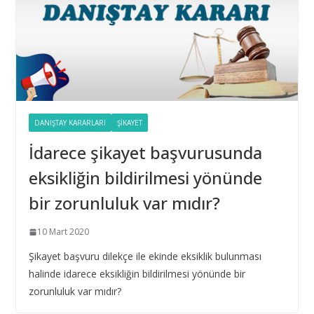
16 Eylül 2025
Taşıt Kiralama İhalesinde Damga Vergisi Oranının
Hatalı Belirlenmesi
16 Eylül 2025
Yıl Boyunca Yapılan Alımların 3 (g) İstisna Limitinin
DANIŞTAY KARARLARI
ŞIKAYET
Aşılması
İdarece şikayet başvurusunda
16 Eylül 2025
eksikliğin bildirilmesi yönünde
İhale Tarihinden Sonra Yaklaşık Maliyetin
bir zorunluluk var mıdır?
Güncellenmesi ve Sınır Değer Hesabı
28 Şubat 2025
10 Mart 2020
Şikayet başvuru dilekçe ile ekinde eksiklik bulunması
Bilişim hizmet alımı ihalelerinde istenecek belgeleri
halinde idarece eksikliğin bildirilmesi yönünde bir
ortak girişim olması durumunda kim sunmalı ?
zorunluluk var mıdır?
10 Aralık 2024