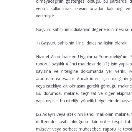
olmayacağının göstergesi olduğu, bu şartlarda idare
verimli kullanılması ilkesini ortadan kaldırdığı v
verilmiştir.
Başvuru sahibinin iddialarının değerlendirilmesi son
1) Başvuru sahibinin 1’inci iddiasına ilişkin olarak:
Hizmet Alımı İhaleleri Uygulama Yönetmeliği’nin “M
raporu” başlıklı 41’inci maddesinde “(1) İşin yapıl
sayısına ve niteliğine dokümanda yer verilir. 
aranmaması esastır. Ancak idare, işin niteliğinin g
veya istekliye ait olmasını gerekli gördüğü makine, 
Bu durumda, makine, teçhizat ve diğer ekipmanı
yapılmış ise, bu niteliğe yönelik belgelerin de baş
(2) Adayın veya isteklinin kendi malı olan makine
defterinde kayıtlı olduğuna dair noter tespit t
müşavir veya serbest muhasebeci raporu ile tevsik