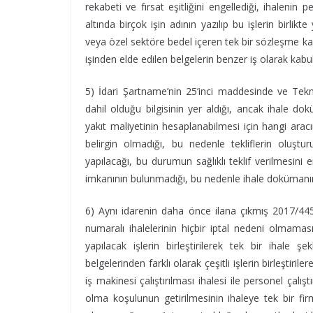
rekabeti ve fırsat eşitliğini engellediği, ihalenin
altında birçok işin adının yazılıp bu işlerin birli
veya özel sektöre bedel içeren tek bir sözleşme kap
işinden elde edilen belgelerin benzer iş olarak kabul
5) İdari Şartname’nin 25’inci maddesinde ve Tekni
dahil olduğu bilgisinin yer aldığı, ancak ihale dok
yakıt maliyetinin hesaplanabilmesi için hangi ara
belirgin olmadığı, bu nedenle tekliflerin oluşt
yapılacağı, bu durumun sağlıklı teklif verilmesini e
imkanının bulunmadığı, bu nedenle ihale dokümanı
6) Aynı idarenin daha önce ilana çıkmış 2017/4
numaralı ihalelerinin hiçbir iptal nedeni olmama
yapılacak işlerin birleştirilerek tek bir ihale ş
belgelerinden farklı olarak çeşitli işlerin birleştir
iş makinesi çalıştırılması ihalesi ile personel çalışt
olma koşulunun getirilmesinin ihaleye tek bir firm