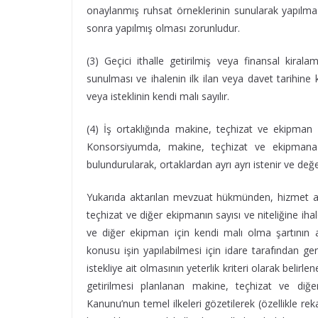
onaylanmış ruhsat örneklerinin sunularak yapılmas
sonra yapılmış olması zorunludur.
(3) Geçici ithalle getirilmiş veya finansal kira
sunulması ve ihalenin ilk ilan veya davet tarihine 
veya isteklinin kendi malı sayılır.
(4) İş ortaklığında makine, teçhizat ve ekipman o
Konsorsiyumda, makine, teçhizat ve ekipmana 
bulundurularak, ortaklardan ayrı ayrı istenir ve değ
Yukarıda aktarılan mevzuat hükmünden, hizmet alım
teçhizat ve diğer ekipmanın sayısı ve niteliğine ih
ve diğer ekipman için kendi malı olma şartının 
konusu işin yapılabilmesi için idare tarafından g
istekliye ait olmasının yeterlik kriteri olarak belirl
getirilmesi planlanan makine, teçhizat ve diğ
Kanunu’nun temel ilkeleri gözetilerek (özellikle re