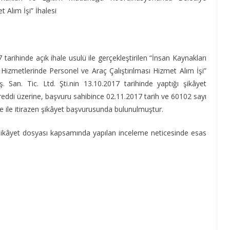
 Alım İşi” İhalesi
tarihinde açık ihale usulü ile gerçekleştirilen “İnsan Kaynakları
zmetlerinde Personel ve Araç Çalıştırılması Hizmet Alım İşi”
. San. Tic. Ltd. Şti.nin 13.10.2017 tarihinde yaptığı şikâyet
e reddi üzerine, başvuru sahibince 02.11.2017 tarih ve 60102 sayı
kçe ile itirazen şikâyet başvurusunda bulunulmuştur.
n şikâyet dosyası kapsamında yapılan inceleme neticesinde esas