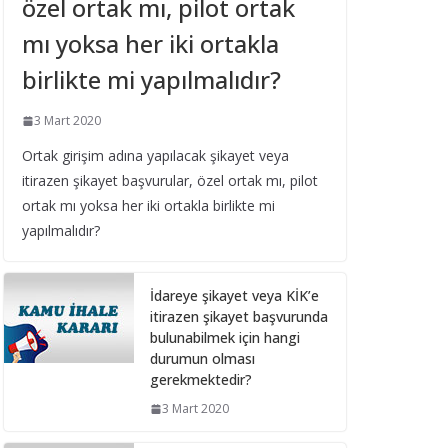
özel ortak mı, pilot ortak
Belediye Şirketleri Bağış
Toplayabilir mi?
mı yoksa her iki ortakla
16 Eylül 2025
birlikte mi yapılmalıdır?
Taşıt Kiralama
3 Mart 2020
İhalesinde Damga
Vergisi Oranının Hatalı
Ortak girişim adına yapılacak şikayet veya
Belirlenmesi
itirazen şikayet başvurular, özel ortak mı, pilot
16 Eylül 2025
ortak mı yoksa her iki ortakla birlikte mi
yapılmalıdır?
Yıl Boyunca Yapılan
Alımların 3 (g) İstisna
İdareye şikayet veya KİK’e
Limitinin Aşılması
itirazen şikayet başvurunda
16 Eylül 2025
bulunabilmek için hangi
durumun olması
gerekmektedir?
İhale Tarihinden Sonra
Yaklaşık Maliyetin
3 Mart 2020
Güncellenmesi ve Sınır
Değer Hesabı