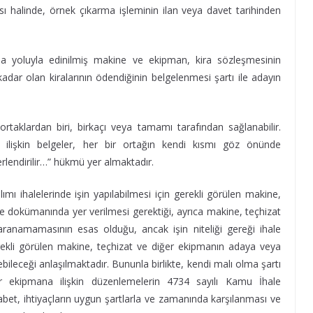
ı halinde, örnek çıkarma işleminin ilan veya davet tarihinden
lama yoluyla edinilmiş makine ve ekipman, kira sözleşmesinin
kadar olan kiralarının ödendiğinin belgelenmesi şartı ile adayın
rtaklardan biri, birkaçı veya tamamı tarafından sağlanabilir.
ilişkin belgeler, her bir ortağın kendi kısmı göz önünde
erlendirilir…” hükmü yer almaktadır.
ı ihalelerinde işin yapılabilmesi için gerekli görülen makine,
ale dokümanında yer verilmesi gerektiği, ayrıca makine, teçhizat
aranamamasının esas olduğu, ancak işin niteliği gereği ihale
erekli görülen makine, teçhizat ve diğer ekipmanın adaya veya
enebileceği anlaşılmaktadır. Bununla birlikte, kendi malı olma şartı
er ekipmana ilişkin düzenlemelerin 4734 sayılı Kamu İhale
kabet, ihtiyaçların uygun şartlarla ve zamanında karşılanması ve