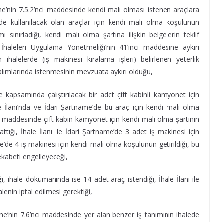
name’nin 7.5.2’nci maddesinde kendi malı olması istenen araçlara
inde kullanılacak olan araçlar için kendi malı olma koşulunun
ımı sınırladığı, kendi malı olma şartına ilişkin belgelerin teklif
haleleri Uygulama Yönetmeliği’nin 41’inci maddesine aykırı
 ihalelerde (iş makinesi kiralama işleri) belirlenen yeterlik
t alımlarında istenmesinin mevzuata aykırı olduğu,
kapsamında çalıştırılacak bir adet çift kabinli kamyonet için
e İlanı’nda ve İdari Şartname’de bu araç için kendi malı olma
cu maddesinde çift kabin kamyonet için kendi malı olma şartının
ttığı, İhale İlanı ile İdari Şartname’de 3 adet iş makinesi için
’de 4 iş makinesi için kendi malı olma koşulunun getirildiği, bu
ekabeti engelleyeceği,
diği, ihale dokümanında ise 14 adet araç istendiği, İhale İlanı ile
enin iptal edilmesi gerektiği,
tname’nin 7.6’ncı maddesinde yer alan benzer iş tanımının ihalede