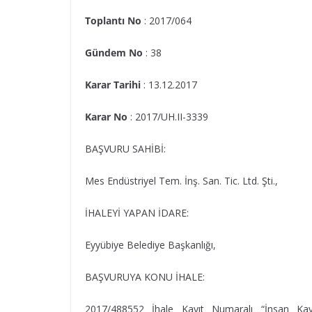
Toplantı No
: 2017/064
Gündem No
: 38
Karar Tarihi
: 13.12.2017
Karar No
: 2017/UH.II-3339
BAŞVURU SAHİBİ:
Mes Endüstriyel Tem. İnş. San. Tic. Ltd. Şti.,
İHALEYİ YAPAN İDARE:
Eyyübiye Belediye Başkanlığı,
BAŞVURUYA KONU İHALE:
2017/488552 İhale Kayıt Numaralı “İnsan Ka