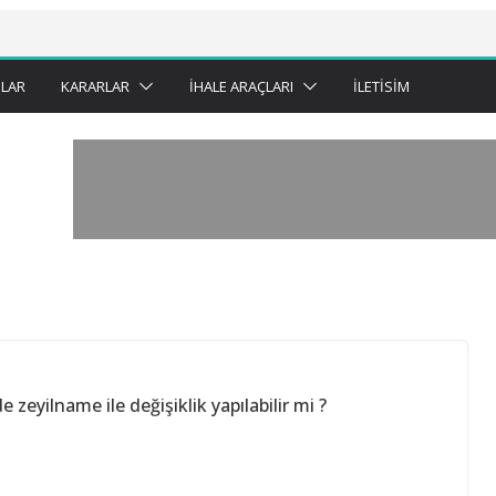
LAR
KARARLAR
İHALE ARAÇLARI
İLETISIM
zeyilname ile değişiklik yapılabilir mi ?