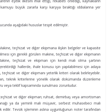
nin eşitlik ilkesini ihlal ettiği, rekabeti önlediği, kaynakların
e kamuyu büyük zararla karşı karşıya bıraktığı iddialarına yer
ucunda aşağıdaki hususlar tespit edilmiştir.
akine, teçhizat ve diğer ekipmana ilişkin belgeler ve kapasite
abilmesi için gerekli görülen makine, teçhizat ve diğer ekipmanın
Makine, teçhizat ve ekipman için kendi malı olma şartının
erektirdiği hallerde, ihale konusu işin yapılabilmesi için adaya
teçhizat ve diğer ekipmanı yeterlik kriteri olarak belirleyebilir.
n, teknik kriterlerine yönelik olarak dokümanda düzenleme
vuru veya teklif kapsamında sunulması zorunludur.
, teçhizat ve diğer ekipman; ruhsat, demirbaş veya amortisman
utanağı ya da yeminli mali müşavir, serbest muhasebeci mali
 edilir. Tevsik işleminin aslına uygunluğunun noter tarafından