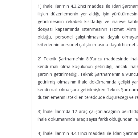
1) İhale İlanı’nın 4.3.2’nci maddesi ile İdari Şart
ilişkin düzenlemenin yer aldığı, işin yürütülmes
getirilmesinin rekabeti kısıtladığı ve ihaleye katıl
dosyası kapsamında istenmesinin Hizmet Alımı İ
olduğu, personel çalıştırılmasına dayalı olmayan
kriterlerinin personel çalıştırılmasına dayalı hizme
2) Teknik Şartname’nin 8.9’uncu maddesinde ihale 
kendi malı olma koşulunun getirildiği, ancak İhal
şartının getirilmediği, Teknik Şartname’nin 8.9’un
getirilmiş olmasının ihale dokümanında çelişki yara
kendi malı olma şartı getirilmişken Teknik Şartname
düzenlemenin isteklileri tereddüde düşüreceği ve r
3) İhale İlanı’nda 12 araç çalıştırılacağının belirtil
ihale dokümanında araç sayısı farklı olduğundan ihal
4) İhale İlanı’nın 4.4.1’inci maddesi ile İdari Şar