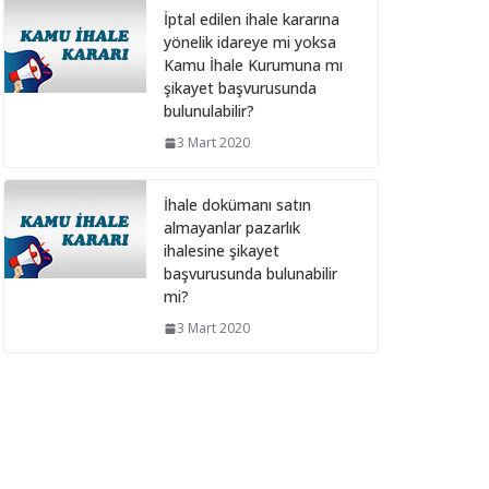
İptal edilen ihale kararına
28 Şubat 2025
yönelik idareye mi yoksa
Kamu İhale Kurumuna mı
Bilişim hizmet alımı
şikayet başvurusunda
ihalelerinde istenecek
bulunulabilir?
belgeleri ortak girişim
3 Mart 2020
olması durumunda kim
sunmalı ?
İhale dokümanı satın
10 Aralık 2024
almayanlar pazarlık
ihalesine şikayet
Bilişim hizmet alımı
başvurusunda bulunabilir
ihalelerinde istenecek
mi?
belgeler
3 Mart 2020
10 Aralık 2024
İhale Dosyasında
çalışacak personelin
çalışma saatlerinin
tamamını idarede