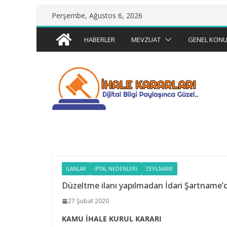
Skip
Perşembe, Ağustos 6, 2026
to
content
HABERLER
MEVZUAT
GENEL KONU
İLANLAR
İPTAL NEDENLERI
ZEYILNAME
Düzeltme ilanı yapılmadan İdari Şartname’de 
27 Şubat 2020
KAMU İHALE KURUL KARARI