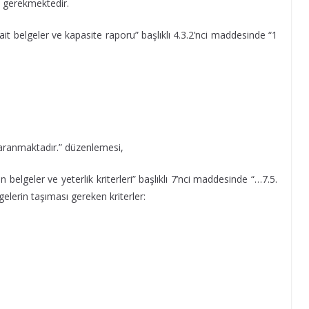
si gerekmektedir.
ait belgeler ve kapasite raporu” başlıklı 4.3.2’nci maddesinde “1
ı aranmaktadır.” düzenlemesi,
 belgeler ve yeterlik kriterleri” başlıklı 7’nci maddesinde “…7.5.
gelerin taşıması gereken kriterler: