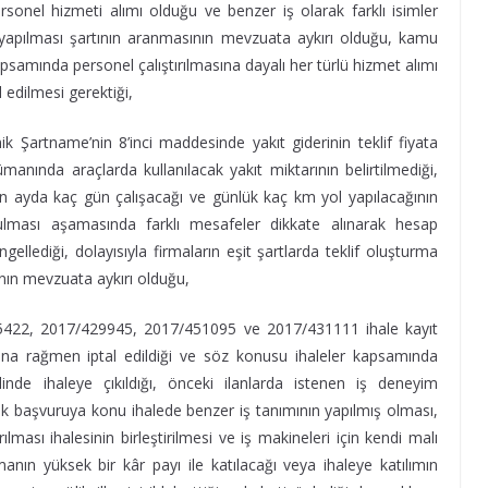
 personel hizmeti alımı olduğu ve benzer iş olarak farklı isimler
kte yapılması şartının aranmasının mevzuata aykırı olduğu, kamu
samında personel çalıştırılmasına dayalı her türlü hizmet alımı
 edilmesi gerektiği,
k Şartname’nin 8’inci maddesinde yakıt giderinin teklif fiyata
ümanında araçlarda kullanılacak yakıt miktarının belirtilmediği,
cın ayda kaç gün çalışacağı ve günlük kaç km yol yapılacağının
urulması aşamasında farklı mesafeler dikkate alınarak hesap
ngellediği, dolayısıyla firmaların eşit şartlarda teklif oluşturma
nın mevzuata aykırı olduğu,
45422, 2017/429945, 2017/451095 ve 2017/431111 ihale kayıt
sına rağmen iptal edildiği ve söz konusu ihaleler kapsamında
eklinde ihaleye çıkıldığı, önceki ilanlarda istenen iş deneyim
ilerek başvuruya konu ihalede benzer iş tanımının yapılmış olması,
ırılması ihalesinin birleştirilmesi ve iş makineleri için kendi malı
anın yüksek bir kâr payı ile katılacağı veya ihaleye katılımın