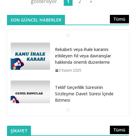
gösteriliyor.
1
2
»
Tümü
SON GÜNCEL HABERLER
Rekabeti veya ihale kararını
etkileyen fiil veya davranışlar
hakkında önemli düzenleme
3 Kasım 2025
Teklif Geçerlilik Süresinin
Sözleşme Davet Süresi İçinde
Bitmesi
6 Ekim 2025
Doğrudan Temin Alımlarına İlişkin Muayene ve Kabul
Tümü
ŞİKAYET
Komisyonunun Kurulmaması