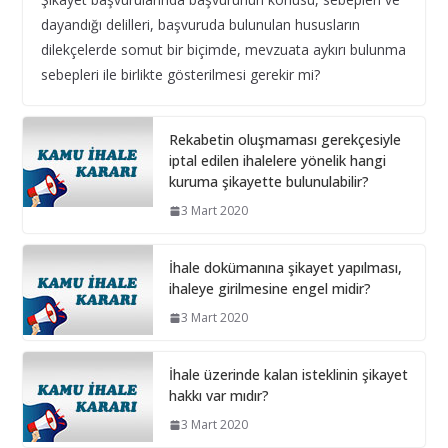
Bilişim hizmet alımı ihalelerinde istenecek belgeleri
dayandığı delilleri, başvuruda bulunulan hususların
ortak girişim olması durumunda kim sunmalı ?
dilekçelerde somut bir biçimde, mevzuata aykırı bulunma
10 Aralık 2024
sebepleri ile birlikte gösterilmesi gerekir mi?
Bilişim hizmet alımı ihalelerinde istenecek belgeler
Rekabetin oluşmaması gerekçesiyle
10 Aralık 2024
iptal edilen ihalelere yönelik hangi
kuruma şikayette bulunulabilir?
İhale Dosyasında çalışacak
3 Mart 2020
personelin çalışma saatlerinin
tamamını idarede geçirmiyorsa ?
İhale dokümanına şikayet yapılması,
1 Şubat 2026
ihaleye girilmesine engel midir?
3 Mart 2020
İhale üzerinde kalan isteklinin şikayet
hakkı var mıdır?
3 Mart 2020