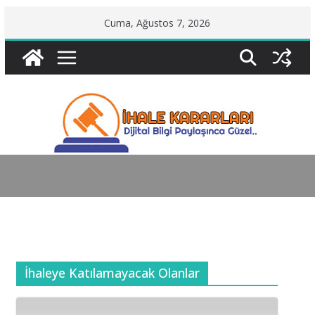
Skip
Cuma, Ağustos 7, 2026
to
content
İhaleye Katılamayacak Olanlar