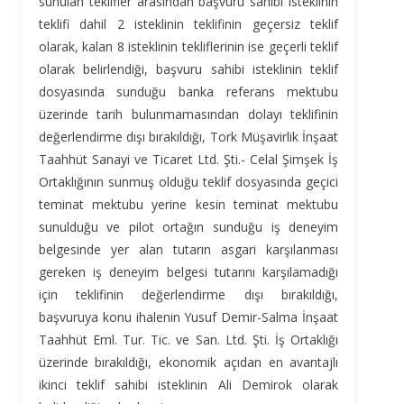
sunulan teklifler arasından başvuru sahibi isteklinin
teklifi dahil 2 isteklinin teklifinin geçersiz teklif
olarak, kalan 8 isteklinin tekliflerinin ise geçerli teklif
olarak belirlendiği, başvuru sahibi isteklinin teklif
dosyasında sunduğu banka referans mektubu
üzerinde tarih bulunmamasından dolayı teklifinin
değerlendirme dışı bırakıldığı, Tork Müşavirlik İnşaat
Taahhüt Sanayi ve Ticaret Ltd. Şti.- Celal Şimşek İş
Ortaklığının sunmuş olduğu teklif dosyasında geçici
teminat mektubu yerine kesin teminat mektubu
sunulduğu ve pilot ortağın sunduğu iş deneyim
belgesinde yer alan tutarın asgari karşılanması
gereken iş deneyim belgesi tutarını karşılamadığı
için teklifinin değerlendirme dışı bırakıldığı,
başvuruya konu ihalenin Yusuf Demir-Salma İnşaat
Taahhüt Eml. Tur. Tic. ve San. Ltd. Şti. İş Ortaklığı
üzerinde bırakıldığı, ekonomik açıdan en avantajlı
ikinci teklif sahibi isteklinin Ali Demirok olarak