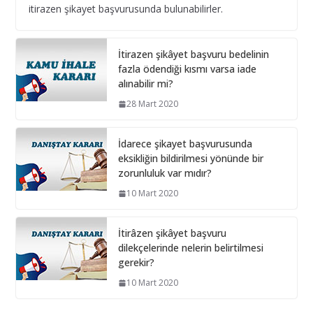
itirazen şikayet başvurusunda bulunabilirler.
Bilişim hizmet alımı ihalelerinde istenecek belgeler
10 Aralık 2024
İtirazen şikâyet başvuru bedelinin
fazla ödendiği kısmı varsa iade
alınabilir mi?
İhale Dosyasında çalışacak
personelin çalışma saatlerinin
28 Mart 2020
tamamını idarede geçirmiyorsa ?
1 Şubat 2026
İdarece şikayet başvurusunda
eksikliğin bildirilmesi yönünde bir
zorunluluk var mıdır?
10 Mart 2020
İtirâzen şikâyet başvuru
dilekçelerinde nelerin belirtilmesi
gerekir?
10 Mart 2020