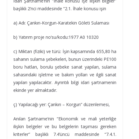
İdari Şartname’nin “İhale konusu işe ilişkin bilgiler”
başlıklı 2’nci maddesinde “2.1. İhale konusu işin
a) Adı: Çankırı-Korgun-Karatekin Göleti Sulaması
b) Yatırım proje no’su/kodu:1977 A0 10320
c) Miktarı (fiziki) ve türü: İşin kapsamında 655,80 ha
sahanın sulama şebekeleri, bunun üzerindeki PE100
boru hatları, borulu şebeke sanat yapıları, sulama
sahasındaki işletme ve bakım yolları ve ilgili sanat
yapıları yapılacaktır. Ayrıntılı bilgi idari şartnamenin
ekinde yer almaktadır.
ç) Yapılacağı yer: Çankırı – Korgun” düzenlemesi,
Anılan Şartname’nin “Ekonomik ve mali yeterliğe
ilişkin belgeler ve bu belgelerin taşıması gereken
kriterler” başlıklı 7.4’üncü maddesinde “7.4.1.