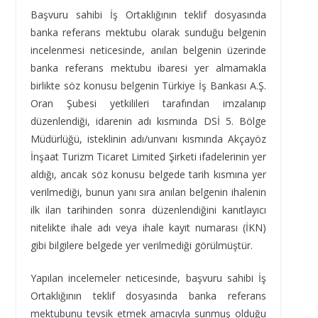
Başvuru sahibi İş Ortaklığının teklif dosyasında
banka referans mektubu olarak sunduğu belgenin
incelenmesi neticesinde, anılan belgenin üzerinde
banka referans mektubu ibaresi yer almamakla
birlikte söz konusu belgenin Türkiye İş Bankası A.Ş.
Oran Şubesi yetkilileri tarafından imzalanıp
düzenlendiği, idarenin adı kısmında DSİ 5. Bölge
Müdürlüğü, isteklinin adı/unvanı kısmında Akçayöz
İnşaat Turizm Ticaret Limited Şirketi ifadelerinin yer
aldığı, ancak söz konusu belgede tarih kısmına yer
verilmediği, bunun yanı sıra anılan belgenin ihalenin
ilk ilan tarihinden sonra düzenlendiğini kanıtlayıcı
nitelikte ihale adı veya ihale kayıt numarası (İKN)
gibi bilgilere belgede yer verilmediği görülmüştür.
Yapılan incelemeler neticesinde, başvuru sahibi İş
Ortaklığının teklif dosyasında banka referans
mektubunu tevsik etmek amacıyla sunmuş olduğu