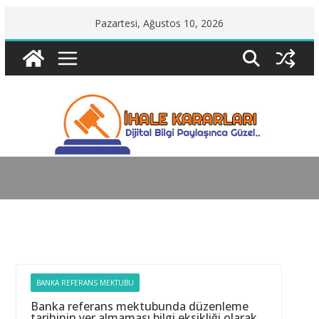
Skip
Pazartesi, Ağustos 10, 2026
to
content
BANKA REFERANS MEKTUBU
Banka referans mektubunda düzenleme
tarihinin yer almaması bilgi eksikliği olarak