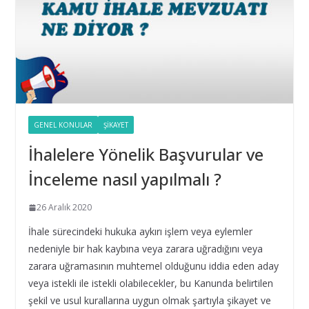
16 Eylül 2025
Taşıt Kiralama İhalesinde Damga Vergisi Oranının
Hatalı Belirlenmesi
16 Eylül 2025
Yıl Boyunca Yapılan Alımların 3 (g) İstisna Limitinin
GENEL KONULAR
ŞIKAYET
Aşılması
İhalelere Yönelik Başvurular ve
16 Eylül 2025
İnceleme nasıl yapılmalı ?
İhale Tarihinden Sonra Yaklaşık Maliyetin
26 Aralık 2020
Güncellenmesi ve Sınır Değer Hesabı
28 Şubat 2025
İhale sürecindeki hukuka aykırı işlem veya eylemler
nedeniyle bir hak kaybına veya zarara uğradığını veya
zarara uğramasının muhtemel olduğunu iddia eden aday
Bilişim hizmet alımı ihalelerinde istenecek belgeleri
ortak girişim olması durumunda kim sunmalı ?
veya istekli ile istekli olabilecekler, bu Kanunda belirtilen
şekil ve usul kurallarına uygun olmak şartıyla şikayet ve
10 Aralık 2024