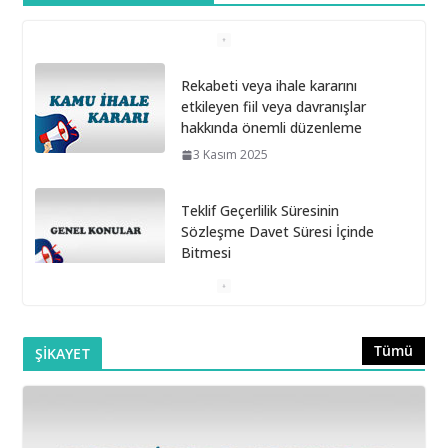
Rekabeti veya ihale kararını
etkileyen fiil veya davranışlar
hakkında önemli düzenleme
3 Kasım 2025
Teklif Geçerlilik Süresinin
Sözleşme Davet Süresi İçinde
Bitmesi
6 Ekim 2025
Doğrudan Temin Alımlarına İlişkin Muayene ve Kabul
Tümü
ŞİKAYET
Komisyonunun Kurulmaması
16 Eylül 2025
Belediye Şirketleri Bağış Toplayabilir mi?