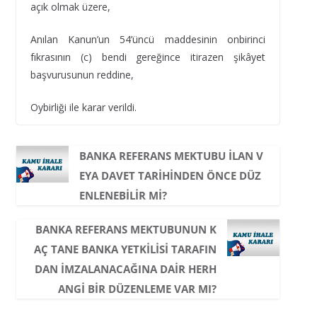
açık olmak üzere,
Anılan Kanun’un 54’üncü maddesinin onbirinci
fıkrasının (c) bendi gereğince itirazen şikâyet
başvurusunun reddine,
Oybirliği ile karar verildi.
BANKA REFERANS MEKTUBU ILAN V
EYA DAVET TARIHINDEN ÖNCE DÜZ
ENLENEBILIR MI?
BANKA REFERANS MEKTUBUNUN K
AÇ TANE BANKA YETKILISI TARAFIN
DAN IMZALANACAĞINA DAIR HERH
ANGI BIR DÜZENLEME VAR MI?