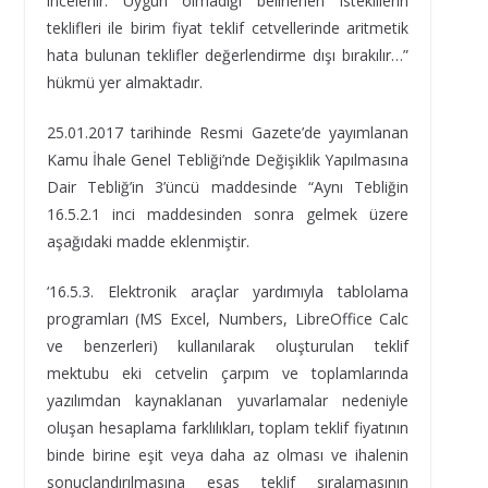
incelenir. Uygun olmadığı belirlenen isteklilerin
teklifleri ile birim fiyat teklif cetvellerinde aritmetik
hata bulunan teklifler değerlendirme dışı bırakılır…”
hükmü yer almaktadır.
25.01.2017 tarihinde Resmi Gazete’de yayımlanan
Kamu İhale Genel Tebliği’nde Değişiklik Yapılmasına
Dair Tebliğ’in 3’üncü maddesinde “Aynı Tebliğin
16.5.2.1 inci maddesinden sonra gelmek üzere
aşağıdaki madde eklenmiştir.
‘16.5.3. Elektronik araçlar yardımıyla tablolama
programları (MS Excel, Numbers, LibreOffice Calc
ve benzerleri) kullanılarak oluşturulan teklif
mektubu eki cetvelin çarpım ve toplamlarında
yazılımdan kaynaklanan yuvarlamalar nedeniyle
oluşan hesaplama farklılıkları, toplam teklif fiyatının
binde birine eşit veya daha az olması ve ihalenin
sonuçlandırılmasına esas teklif sıralamasının