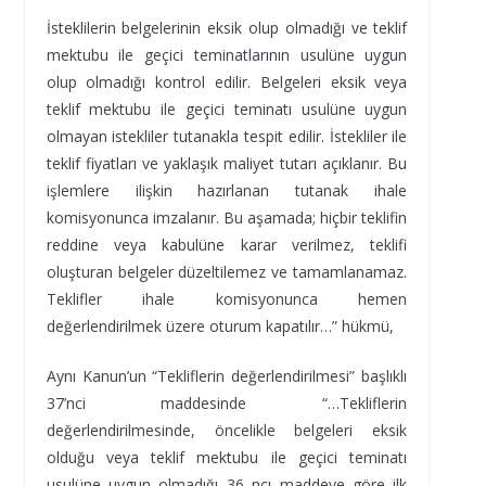
İsteklilerin belgelerinin eksik olup olmadığı ve teklif
mektubu ile geçici teminatlarının usulüne uygun
olup olmadığı kontrol edilir. Belgeleri eksik veya
teklif mektubu ile geçici teminatı usulüne uygun
olmayan istekliler tutanakla tespit edilir. İstekliler ile
teklif fiyatları ve yaklaşık maliyet tutarı açıklanır. Bu
işlemlere ilişkin hazırlanan tutanak ihale
komisyonunca imzalanır. Bu aşamada; hiçbir teklifin
reddine veya kabulüne karar verilmez, teklifi
oluşturan belgeler düzeltilemez ve tamamlanamaz.
Teklifler ihale komisyonunca hemen
değerlendirilmek üzere oturum kapatılır…” hükmü,
Aynı Kanun’un “Tekliflerin değerlendirilmesi” başlıklı
37’nci maddesinde “…Tekliflerin
değerlendirilmesinde, öncelikle belgeleri eksik
olduğu veya teklif mektubu ile geçici teminatı
usulüne uygun olmadığı 36 ncı maddeye göre ilk