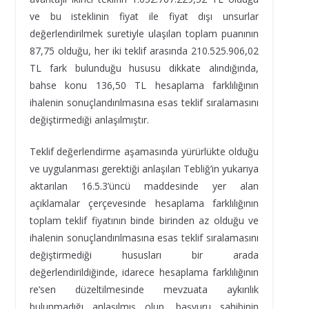
ve bu isteklinin fiyat ile fiyat dışı unsurlar
değerlendirilmek suretiyle ulaşılan toplam puanının
87,75 olduğu, her iki teklif arasında 210.525.906,02
TL fark bulunduğu hususu dikkate alındığında,
bahse konu 136,50 TL hesaplama farklılığının
ihalenin sonuçlandırılmasına esas teklif sıralamasını
değiştirmediği anlaşılmıştır.
Teklif değerlendirme aşamasında yürürlükte olduğu
ve uygulanması gerektiği anlaşılan Tebliğ’in yukarıya
aktarılan 16.5.3’üncü maddesinde yer alan
açıklamalar çerçevesinde hesaplama farklılığının
toplam teklif fiyatının binde birinden az olduğu ve
ihalenin sonuçlandırılmasına esas teklif sıralamasını
değiştirmediği hususları bir arada
değerlendirildiğinde, idarece hesaplama farklılığının
re’sen düzeltilmesinde mevzuata aykırılık
bulunmadığı anlaşılmış olup, başvuru sahibinin