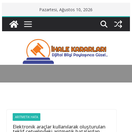
Skip
Pazartesi, Ağustos 10, 2026
to
content
ARITMETIK HATA
Elektronik araçlar kullanılarak oluşturulan
teklif cetvelindeki aritmetik hatalardan