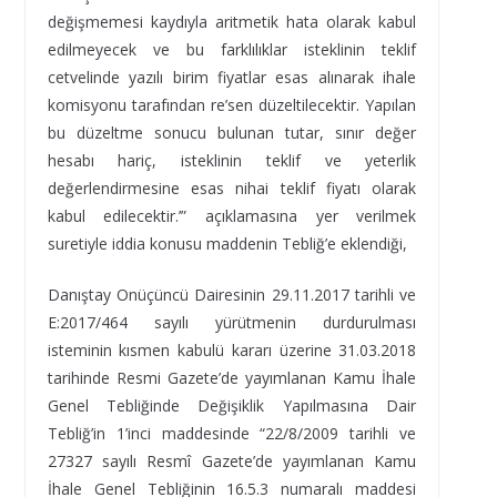
değişmemesi kaydıyla aritmetik hata olarak kabul
edilmeyecek ve bu farklılıklar isteklinin teklif
cetvelinde yazılı birim fiyatlar esas alınarak ihale
komisyonu tarafından re’sen düzeltilecektir. Yapılan
bu düzeltme sonucu bulunan tutar, sınır değer
hesabı hariç, isteklinin teklif ve yeterlik
değerlendirmesine esas nihai teklif fiyatı olarak
kabul edilecektir.’” açıklamasına yer verilmek
suretiyle iddia konusu maddenin Tebliğ’e eklendiği,
Danıştay Onüçüncü Dairesinin 29.11.2017 tarihli ve
E:2017/464 sayılı yürütmenin durdurulması
isteminin kısmen kabulü kararı üzerine 31.03.2018
tarihinde Resmi Gazete’de yayımlanan Kamu İhale
Genel Tebliğinde Değişiklik Yapılmasına Dair
Tebliğ’in 1’inci maddesinde “22/8/2009 tarihli ve
27327 sayılı Resmî Gazete’de yayımlanan Kamu
İhale Genel Tebliğinin 16.5.3 numaralı maddesi