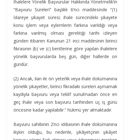
İhalelere Yönelik Başvurular Hakkında Yönetmelik’in
“Başvuru Süreleri” başlıklı 6’ncı maddesinde “(1)
İdareye şikayet süresi; ihale sürecindeki şikayete
konu işlem veya eylemlerin farkına varıldığı veya
farkına varılmış olması gerektiği tarihi izleyen
günden itibaren Kanunun 21 inci maddesinin birinci
fıkrasının (b) ve (c) bentlerine göre yapılan ihalelere
yönelik başvurularda beş gün, diğer hallerde on
gündür.
(2) Ancak, ilan ile ön yeterlik veya ihale dokümanına
yönelik şikayetler, birinci fıkradaki süreleri aşmamak
kaydıyla başvuru veya teklif sunulmadan önce en
geç ihale veya son başvuru tarihinden üç iş günü
öncesine kadar yapılabilir.” hükmü yer almaktadır.
Başvuru sahibinin 2’nci iddiasının ihale dokümanına
ilişkin olduğu, bu nedenle, şikâyetçinin şikâyet
konusu işlemi fark etmesi veya öğrenmesi gereken