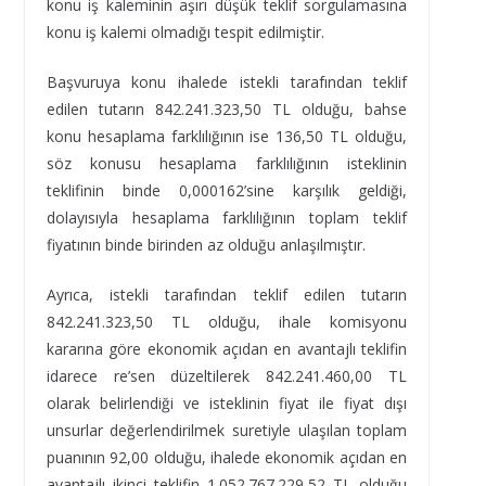
konu iş kaleminin aşırı düşük teklif sorgulamasına
konu iş kalemi olmadığı tespit edilmiştir.
Başvuruya konu ihalede istekli tarafından teklif
edilen tutarın 842.241.323,50 TL olduğu, bahse
konu hesaplama farklılığının ise 136,50 TL olduğu,
söz konusu hesaplama farklılığının isteklinin
teklifinin binde 0,000162’sine karşılık geldiği,
dolayısıyla hesaplama farklılığının toplam teklif
fiyatının binde birinden az olduğu anlaşılmıştır.
Ayrıca, istekli tarafından teklif edilen tutarın
842.241.323,50 TL olduğu, ihale komisyonu
kararına göre ekonomik açıdan en avantajlı teklifin
idarece re’sen düzeltilerek 842.241.460,00 TL
olarak belirlendiği ve isteklinin fiyat ile fiyat dışı
unsurlar değerlendirilmek suretiyle ulaşılan toplam
puanının 92,00 olduğu, ihalede ekonomik açıdan en
avantajlı ikinci teklifin 1.052.767.229,52 TL olduğu