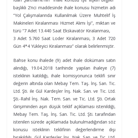
başlıklı 2’nci maddesinde ihale konusu hizmetin adı
“Yol Çalışmalarında Kullanılmak Üzere Muhtelif İş
Makineleri Kiralanması Hizmet Alımı İşi”, miktarı ve
türü “7 Adet 13.440 Saat Ekskavatör Kiralanması,
3 Adet 5.760 Saat Loder Kiralanması, 3 Adet 720
Gün 4*4 Yükleyici Kiralanması” olarak belirlenmiştir.
Bahse konu ihalede (9) adet ihale dokümanı satın
alındığı, 19.04.2018 tarihinde yapılan ihaleye (7)
isteklinin katıldığı, ihale komisyonunca teklifi sınır
değerin altında olan Mebay Tem. Taş. İnş. San. Tic.
Ltd. Şti. ile Gül Kardeşler İnş. Nak. San. ve Tic. Ltd.
Şti.-Rahil İnş. Nak. Tem. San. ve Tic. Ltd. Şti. Ortak
Girişiminden aşırı düşük teklif açıklaması istenildiği,
Mebay Tem. Taş. İnş. San. Tic. Ltd. Şti. tarafından
istenilen sürede açıklamada bulunulmadığından söz
konusu isteklinin teklifinin değerlendirme dışı
bırakıldığı, Gül Kardeşler İnş. Nak. San. ve Tic. Ltd.