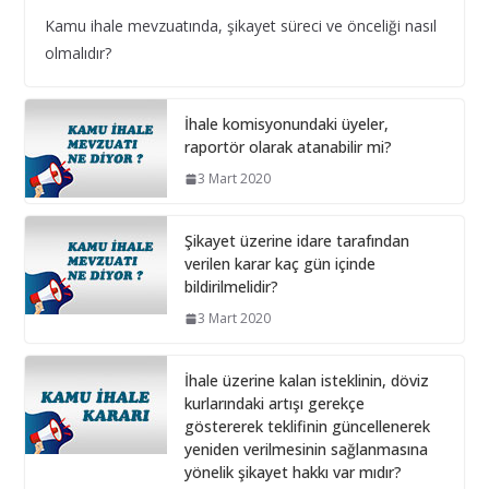
28 Şubat 2025
Kamu ihale mevzuatında, şikayet süreci ve önceliği nasıl
olmalıdır?
Bilişim hizmet alımı ihalelerinde istenecek belgeleri
ortak girişim olması durumunda kim sunmalı ?
İhale komisyonundaki üyeler,
10 Aralık 2024
raportör olarak atanabilir mi?
3 Mart 2020
Bilişim hizmet alımı ihalelerinde istenecek belgeler
10 Aralık 2024
Şikayet üzerine idare tarafından
verilen karar kaç gün içinde
İhale Dosyasında çalışacak
bildirilmelidir?
personelin çalışma saatlerinin
3 Mart 2020
tamamını idarede geçirmiyorsa ?
1 Şubat 2026
İhale üzerine kalan isteklinin, döviz
kurlarındaki artışı gerekçe
göstererek teklifinin güncellenerek
yeniden verilmesinin sağlanmasına
yönelik şikayet hakkı var mıdır?