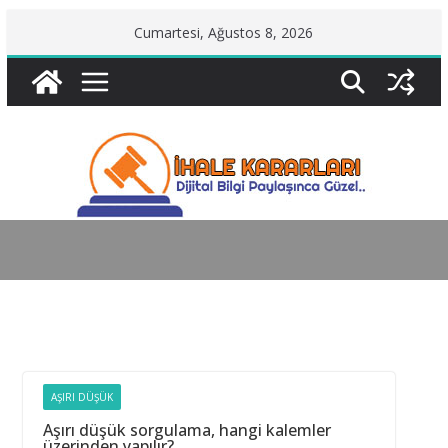
Skip
Cumartesi, Ağustos 8, 2026
to
content
AŞIRI DÜŞÜK
Aşırı düşük sorgulama, hangi kalemler
üzerinden yapılır?