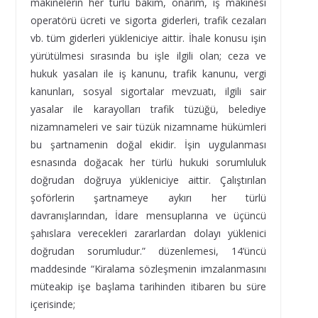
makinelerin her türlü bakım, onarım, iş makinesi
operatörü ücreti ve sigorta giderleri, trafik cezaları
vb. tüm giderleri yükleniciye aittir. İhale konusu işin
yürütülmesi sırasında bu işle ilgili olan; ceza ve
hukuk yasaları ile iş kanunu, trafik kanunu, vergi
kanunları, sosyal sigortalar mevzuatı, ilgili sair
yasalar ile karayolları trafik tüzüğü, belediye
nizamnameleri ve sair tüzük nizamname hükümleri
bu şartnamenin doğal ekidir. İşin uygulanması
esnasında doğacak her türlü hukuki sorumluluk
doğrudan doğruya yükleniciye aittir. Çalıştırılan
şoförlerin şartnameye aykırı her türlü
davranışlarından, İdare mensuplarına ve üçüncü
şahıslara verecekleri zararlardan dolayı yüklenici
doğrudan sorumludur.” düzenlemesi, 14’üncü
maddesinde “Kiralama sözleşmenin imzalanmasını
müteakip işe başlama tarihinden itibaren bu süre
içerisinde;