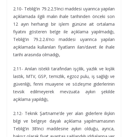
2.10- Tebliğ’in 79.2.2.5’inci maddesi uyarınca yapılan
açıklamada ilgili malın ihale tarihinden önceki son
12 ayın herhangi bir işlem gününe ait ortalama
fiyatını gösteren belge ile açıklama yapılmadığı,
Tebliğ’in 79.2.2.6’ncı maddesi uyarınca yapılan
açıklamada kullanılan fiyatların ilan/davet ile ihale
tarihi arasında olmadığı,
2.11- Anılan istekli tarafından işçilik, yazlık ve kışlık
lastik, MTV, GSP, temizlik, egzoz pulu, iş sağlığı ve
güvenliği, fenni muayene ve sözleşme giderlerinin
tevsik edilmeyerek mevzuata aykırı şekilde
açıklama yapıldığı,
2.12- Teknik Şartname’de yer alan giderlere ilişkin
bilgi ve belgeye dayalı açıklama yapılmamasının
Tebliğ’in 38’inci maddesine aykırı olduğu, ayrıca,
haksız olarak fiyat avantajı sağlandığı iddialarına yer