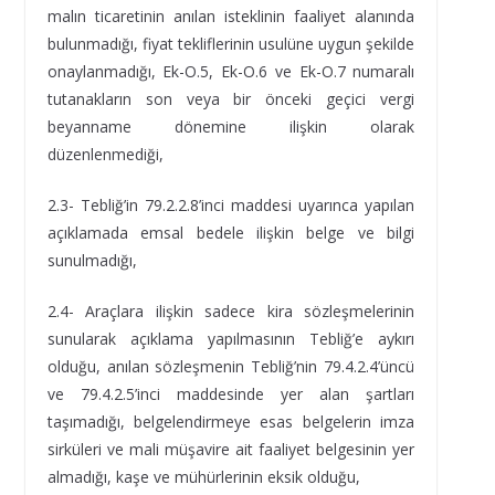
malın ticaretinin anılan isteklinin faaliyet alanında
bulunmadığı, fiyat tekliflerinin usulüne uygun şekilde
onaylanmadığı, Ek-O.5, Ek-O.6 ve Ek-O.7 numaralı
tutanakların son veya bir önceki geçici vergi
beyanname dönemine ilişkin olarak
düzenlenmediği,
2.3- Tebliğ’in 79.2.2.8’inci maddesi uyarınca yapılan
açıklamada emsal bedele ilişkin belge ve bilgi
sunulmadığı,
2.4- Araçlara ilişkin sadece kira sözleşmelerinin
sunularak açıklama yapılmasının Tebliğ’e aykırı
olduğu, anılan sözleşmenin Tebliğ’nin 79.4.2.4’üncü
ve 79.4.2.5’inci maddesinde yer alan şartları
taşımadığı, belgelendirmeye esas belgelerin imza
sirküleri ve mali müşavire ait faaliyet belgesinin yer
almadığı, kaşe ve mühürlerinin eksik olduğu,