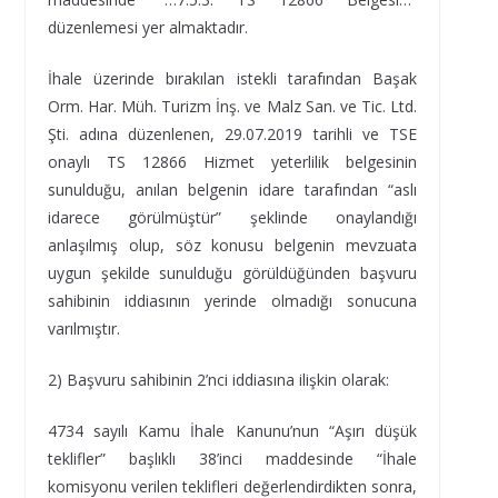
düzenlemesi yer almaktadır.
İhale üzerinde bırakılan istekli tarafından Başak
Orm. Har. Müh. Turizm İnş. ve Malz San. ve Tic. Ltd.
Şti. adına düzenlenen, 29.07.2019 tarihli ve TSE
onaylı TS 12866 Hizmet yeterlilik belgesinin
sunulduğu, anılan belgenin idare tarafından “aslı
idarece görülmüştür” şeklinde onaylandığı
anlaşılmış olup, söz konusu belgenin mevzuata
uygun şekilde sunulduğu görüldüğünden başvuru
sahibinin iddiasının yerinde olmadığı sonucuna
varılmıştır.
2) Başvuru sahibinin 2’nci iddiasına ilişkin olarak:
4734 sayılı Kamu İhale Kanunu’nun “Aşırı düşük
teklifler” başlıklı 38’inci maddesinde “İhale
komisyonu verilen teklifleri değerlendirdikten sonra,