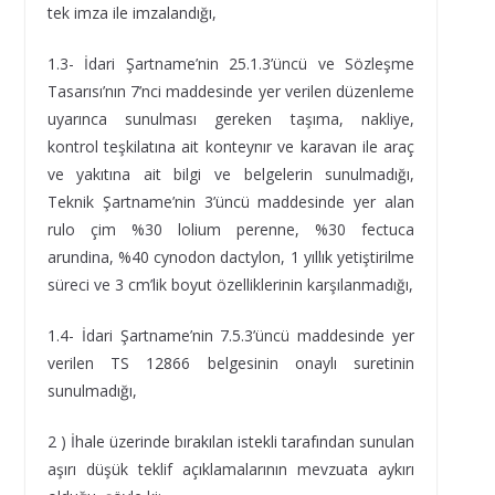
tek imza ile imzalandığı,
1.3- İdari Şartname’nin 25.1.3’üncü ve Sözleşme
Tasarısı’nın 7’nci maddesinde yer verilen düzenleme
uyarınca sunulması gereken taşıma, nakliye,
kontrol teşkilatına ait konteynır ve karavan ile araç
ve yakıtına ait bilgi ve belgelerin sunulmadığı,
Teknik Şartname’nin 3’üncü maddesinde yer alan
rulo çim %30 lolium perenne, %30 fectuca
arundina, %40 cynodon dactylon, 1 yıllık yetiştirilme
süreci ve 3 cm’lik boyut özelliklerinin karşılanmadığı,
1.4- İdari Şartname’nin 7.5.3’üncü maddesinde yer
verilen TS 12866 belgesinin onaylı suretinin
sunulmadığı,
2 ) İhale üzerinde bırakılan istekli tarafından sunulan
aşırı düşük teklif açıklamalarının mevzuata aykırı