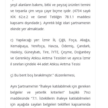
yeşil alanların bakımı, bitki ve peyzaj ürünleri temini
ve tırpanla çim veya çayır biçme işidir. (4734 sayılı
KİK 62.e.2 ve Genel Tebliğin 78.1.1 maddesi
kapsamı dışındadır.). Ayrıntılı bilgi idari şartnamenin
ekinde yer almaktadır.
c) Yapılacağı yer: İzmir İli, Çiğli, Foça, Aliağa,
Kemalpaşa, Yenifoça, Havza, Ödemiş, Çandarlı,
Hasköy, Güneybatı, Tire, İYTE, Çeşme, Doğanbey
ve Gerenköy Atıksu Arıtma Tesisleri ve ayrıca İzmir
il sınırları içindeki 44 adet Atıksu Arıtma Tesisi
ç) Bu bent boş bırakılmıştır.” düzenlemesi,
Aynı Şartname’nin “İhaleye katılabilmek için gereken
belgeler ve yeterlik kriterleri” başlıklı 7’nci
maddesinde “7.1. İsteklilerin ihaleye katılabilmeleri
için aşağıda sayılan belgeleri teklifleri kapsamında