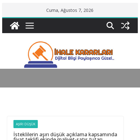
Skip
Cuma, Ağustos 7, 2026
to
content
AŞIRI DÜŞÜK
İsteklilerin aşırı düşük açıklama kapsamında
fiyat teklifi ekinde maliyet-satış tutarı