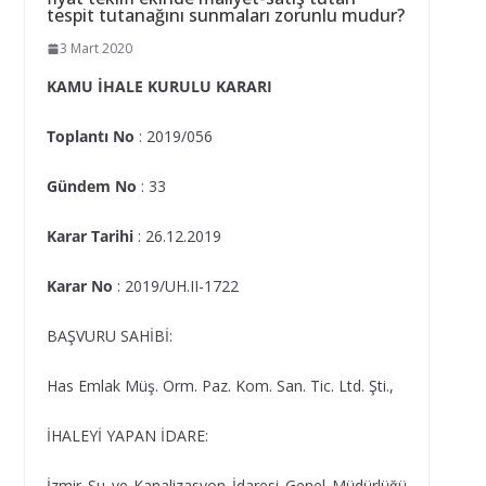
tespit tutanağını sunmaları zorunlu mudur?
3 Mart 2020
KAMU İHALE KURULU KARARI
Toplantı No
: 2019/056
Gündem No
: 33
Karar Tarihi
: 26.12.2019
Karar No
: 2019/UH.II-1722
BAŞVURU SAHİBİ:
Has Emlak Müş. Orm. Paz. Kom. San. Tic. Ltd. Şti.,
İHALEYİ YAPAN İDARE:
İzmir Su ve Kanalizasyon İdaresi Genel Müdürlüğü