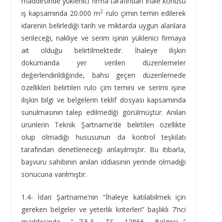
maddesinde yüklenici firma tarafından ihale konusu
2
iş kapsamında 20.000 m
rulo çimin temin edilerek
idarenin belirlediği tarih ve miktarda uygun alanlara
serileceği, nakliye ve serim işinin yüklenici firmaya
ait olduğu belirtilmektedir. İhaleye ilişkin
dokümanda yer verilen düzenlemeler
değerlendirildiğinde, bahsi geçen düzenlemede
özellikleri belirtilen rulo çim temini ve serimi işine
ilişkin bilgi ve belgelerin teklif dosyası kapsamında
sunulmasının talep edilmediği görülmüştür. Anılan
ürünlerin Teknik Şartname’de belirtilen özellikte
olup olmadığı hususunun da kontrol teşkilatı
tarafından denetleneceği anlaşılmıştır. Bu itibarla,
başvuru sahibinin anılan iddiasının yerinde olmadığı
sonucuna varılmıştır.
1.4- İdari Şartname’nin “İhaleye katılabilmek için
gereken belgeler ve yeterlik kriterleri” başlıklı 7’nci
maddesinde “…7.5.3. TS 12866 Belgesi…”