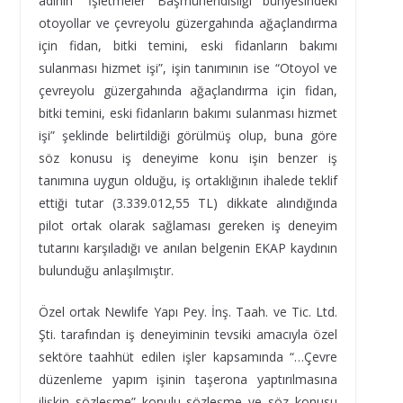
adının “İşletmeler Başmühendisliği bünyesindeki
otoyollar ve çevreyolu güzergahında ağaçlandırma
için fidan, bitki temini, eski fidanların bakımı
sulanması hizmet işi”, işin tanımının ise “Otoyol ve
çevreyolu güzergahında ağaçlandırma için fidan,
bitki temini, eski fidanların bakımı sulanması hizmet
işi” şeklinde belirtildiği görülmüş olup, buna göre
söz konusu iş deneyime konu işin benzer iş
tanımına uygun olduğu, iş ortaklığının ihalede teklif
ettiği tutar (3.339.012,55 TL) dikkate alındığında
pilot ortak olarak sağlaması gereken iş deneyim
tutarını karşıladığı ve anılan belgenin EKAP kaydının
bulunduğu anlaşılmıştır.
Özel ortak Newlife Yapı Pey. İnş. Taah. ve Tic. Ltd.
Şti. tarafından iş deneyiminin tevsiki amacıyla özel
sektöre taahhüt edilen işler kapsamında “…Çevre
düzenleme yapım işinin taşerona yaptırılmasına
ilişkin sözleşme” konulu sözleşme ve söz konusu