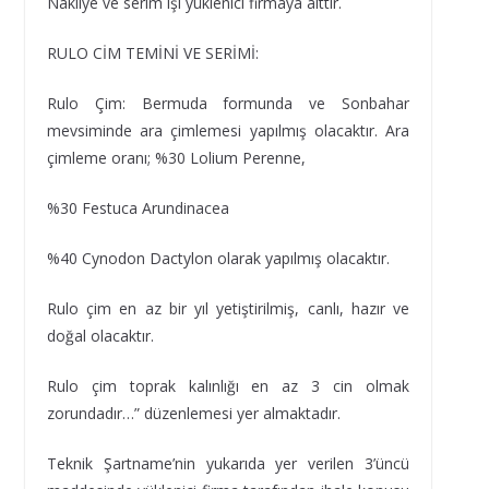
Nakliye ve serim işi yüklenici firmaya aittir.
RULO CİM TEMİNİ VE SERİMİ:
Rulo Çim: Bermuda formunda ve Sonbahar
mevsiminde ara çimlemesi yapılmış olacaktır. Ara
çimleme oranı; %30 Lolium Perenne,
%30 Festuca Arundinacea
%40 Cynodon Dactylon olarak yapılmış olacaktır.
Rulo çim en az bir yıl yetiştirilmiş, canlı, hazır ve
doğal olacaktır.
Rulo çim toprak kalınlığı en az 3 cin olmak
zorundadır…” düzenlemesi yer almaktadır.
Teknik Şartname’nin yukarıda yer verilen 3’üncü