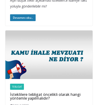
Aşırı düşük teklif açıklaması isteklilerce idareye faks
yoluyla gönderilebilir mi?
Devamını oku..
TEBLIĞAT
İsteklilere tebligat öncelikli olarak hangi
yöntemle yapılmalıdır?