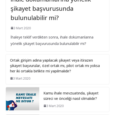
İhale Tarihinden Sonra Yaklaşık Maliyetin
şikayet başvurusunda
Güncellenmesi ve Sınır Değer Hesabı
bulunulabilir mi?
28 Şubat 2025
3 Mart 2020
Bilişim hizmet alımı ihalelerinde istenecek belgeleri
İhaleye teklif verdikten sonra, ihale dokümanlarına
ortak girişim olması durumunda kim sunmalı ?
yönelik şikayet başvurusunda bulunulabilir mi?
10 Aralık 2024
Bilişim hizmet alımı ihalelerinde istenecek belgeler
Ortak girişim adına yapılacak şikayet veya itirazen
şikayet başvurular, özel ortak mı, pilot ortak mı yoksa
10 Aralık 2024
her iki ortakla birlikte mi yapılmalıdır?
3 Mart 2020
İhale Dosyasında çalışacak
personelin çalışma saatlerinin
tamamını idarede geçirmiyorsa ?
Kamu ihale mevzuatında, şikayet
1 Şubat 2026
süreci ve önceliği nasıl olmalıdır?
3 Mart 2020