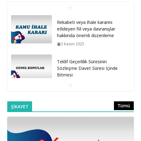
Rekabeti veya ihale kararını
etkileyen fiil veya davranışlar
hakkında önemli düzenleme
3 Kasım 2025
Teklif Geçerlilik Süresinin
Sözleşme Davet Süresi İçinde
Bitmesi
6 Ekim 2025
Doğrudan Temin Alımlarına İlişkin Muayene ve Kabul
Komisyonunun Kurulmaması
16 Eylül 2025
Tümü
ŞİKAYET
Belediye Şirketleri Bağış Toplayabilir mi?
16 Eylül 2025
Taşıt Kiralama İhalesinde Damga Vergisi Oranının