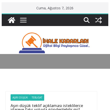
Skip
Cuma, Ağustos 7, 2026
to
content
AŞIRI DÜŞÜK
TEBLIĞAT
Aşırı düşük teklif açıklaması isteklilerce
idareye faks yoluyla gönderilebilir mi?