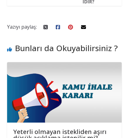
IDIR?
Yazıyı paylaş:
Bunları da Okuyabilirsiniz ?
Yeterli olmayan istekliden aşırı
düşük açıklama istenilir mi?