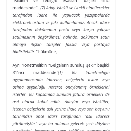
“Bildirim ve tebligat esasları” başlıklı 6’ncı
maddesinde
“…(7) Aday, istekli ve istekli olabilecekler
tarafından idare ile yapılacak yazışmalarda
elektronik ortam ve faks kullanılamaz. Ancak, idare
tarafından dokümanın posta veya kargo yoluyla
satılmasının öngörülmesi halinde, doküman satın
almaya ilişkin talepler faksla veya postayla
bildirilebilir.”
hükmüne,
Aynı Yönetmelik’in “Belgelerin sunuluş şekli” başlıklı
31’inci maddesinde
“(1) Bu Yönetmeliğin
uygulanmasında idareler; belgelerin aslını veya
aslına uygunluğu noterce onaylanmış örneklerini
isterler. Bu kapsamda sunulan fatura örnekleri de
asıl olarak kabul edilir. Adaylar veya istekliler,
istenen belgelerin aslı yerine ihale veya son başvuru
tarihinden önce idare tarafından “aslı idarece
görülmüştür” veya bu anlama gelecek şerh düşülen
suretlerini başvuruları veya teklifleri kapsamında