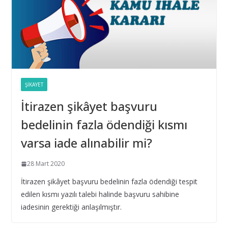
Hatalı Belirlenmesi
16 Eylül 2025
Yıl Boyunca Yapılan Alımların 3 (g) İstisna Limitinin
Aşılması
16 Eylül 2025
ŞIKAYET
İtirazen şikâyet başvuru
İhale Tarihinden Sonra Yaklaşık Maliyetin
Güncellenmesi ve Sınır Değer Hesabı
bedelinin fazla ödendiği kısmı
28 Şubat 2025
varsa iade alınabilir mi?
Bilişim hizmet alımı ihalelerinde istenecek belgeleri
28 Mart 2020
ortak girişim olması durumunda kim sunmalı ?
İtirazen şikâyet başvuru bedelinin fazla ödendiği tespit
10 Aralık 2024
edilen kısmı yazılı talebi halinde başvuru sahibine
iadesinin gerektiği anlaşılmıştır.
Bilişim hizmet alımı ihalelerinde istenecek belgeler
10 Aralık 2024