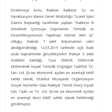
İncelemeye konu ihalenin Balıkesir Su ve
Kanalizasyon İdaresi Genel Müdürlüğü Ticaret İşleri
Dairesi Başkanlığı tarafından yapılan “Balıkesir İli
Genelinde İçmesuyu Depolarının Temizlik ve
Dezenfeksiyonunun Yapılması Hizmet Alım İşi”
olduğu, ihalede 7 adet dokümanının satın
alındığı/indirildiği, 12.03.2019 tarihinde açık ihale
usulü kapsamında gerçekleştirilen ihaleye 5 adet
isteklinin katıldığı, Tusa Elektrik Elektronik
Mühendislik İnşaat Temizlik Doğalgaz Taahhüt Tic.
San. Ltd. Şti.nin ekonomik açıdan en avantajlı teklif
sahibi olarak, İstanbul Müzayede Organizasyon
Sosyal Hizmetler Gıda Nakliyat Tekstil Enerji İnşaat
San. Taah. ve Tic. Ltd. Şti.nin ise ekonomik açıdan
en avantajlı ikinci teklif sahibi olarak belirlendiği
görülmüştür.