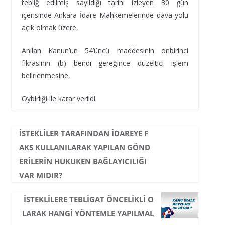
tebliğ edilmiş sayıldığı tarihi izleyen 30 gün
içerisinde Ankara İdare Mahkemelerinde dava yolu
açık olmak üzere,
Anılan Kanun’un 54’üncü maddesinin onbirinci
fıkrasının (b) bendi gereğince düzeltici işlem
belirlenmesine,
Oybirliği ile karar verildi.
İSTEKLILER TARAFINDAN IDAREYE F
AKS KULLANILARAK YAPILAN GÖND
ERILERIN HUKUKEN BAĞLAYICILIĞI
VAR MIDIR?
İSTEKLILERE TEBLIGAT ÖNCELIKLI O
LARAK HANGI YÖNTEMLE YAPILMAL