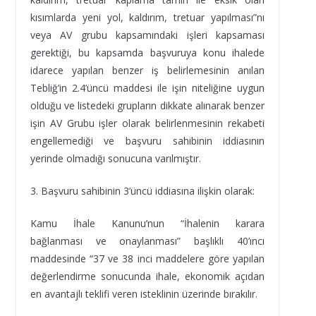
kısımlarda yeni yol, kaldırım, tretuar yapılması”nı
veya AV grubu kapsamındaki işleri kapsaması
gerektiği, bu kapsamda başvuruya konu ihalede
idarece yapılan benzer iş belirlemesinin anılan
Tebliğ’in 2.4’üncü maddesi ile işin niteliğine uygun
olduğu ve listedeki grupların dikkate alınarak benzer
işin AV Grubu işler olarak belirlenmesinin rekabeti
engellemediği ve başvuru sahibinin iddiasının
yerinde olmadığı sonucuna varılmıştır.
3. Başvuru sahibinin 3’üncü iddiasına ilişkin olarak:
Kamu İhale Kanunu’nun “İhalenin karara
bağlanması ve onaylanması” başlıklı 40’ıncı
maddesinde “37 ve 38 inci maddelere göre yapılan
değerlendirme sonucunda ihale, ekonomik açıdan
en avantajlı teklifi veren isteklinin üzerinde bırakılır.