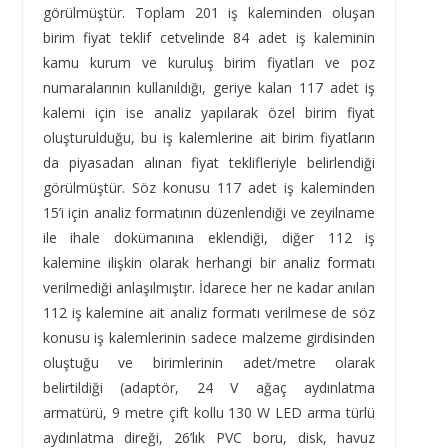
görülmüştür. Toplam 201 iş kaleminden oluşan
birim fiyat teklif cetvelinde 84 adet iş kaleminin
kamu kurum ve kuruluş birim fiyatları ve poz
numaralarının kullanıldığı, geriye kalan 117 adet iş
kalemi için ise analiz yapılarak özel birim fiyat
oluşturulduğu, bu iş kalemlerine ait birim fiyatların
da piyasadan alınan fiyat teklifleriyle belirlendiği
görülmüştür. Söz konusu 117 adet iş kaleminden
15’i için analiz formatının düzenlendiği ve zeyilname
ile ihale dokümanına eklendiği, diğer 112 iş
kalemine ilişkin olarak herhangi bir analiz formatı
verilmediği anlaşılmıştır. İdarece her ne kadar anılan
112 iş kalemine ait analiz formatı verilmese de söz
konusu iş kalemlerinin sadece malzeme girdisinden
oluştuğu ve birimlerinin adet/metre olarak
belirtildiği (adaptör, 24 V ağaç aydınlatma
armatürü, 9 metre çift kollu 130 W LED arma türlü
aydınlatma direği, 26’lık PVC boru, disk, havuz