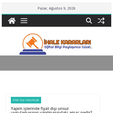
Skip
Pazar, Ağustos 9, 2026
to
content
FIYAT DIŞI UNSURLAR
Yapım işlerinde fiyat dışı unsur
uygulamasının yapılmasındaki amaç nedir?