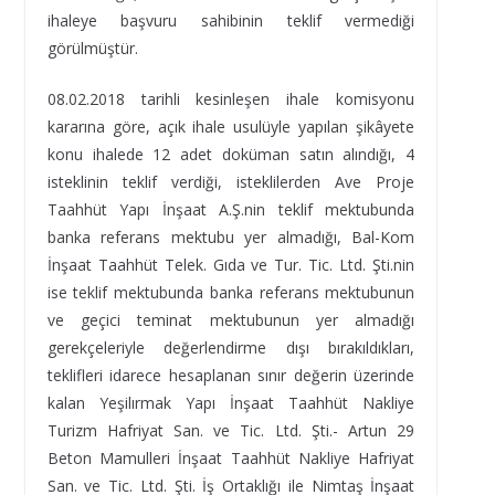
ihaleye başvuru sahibinin teklif vermediği
görülmüştür.
08.02.2018 tarihli kesinleşen ihale komisyonu
kararına göre, açık ihale usulüyle yapılan şikâyete
konu ihalede 12 adet doküman satın alındığı, 4
isteklinin teklif verdiği, isteklilerden Ave Proje
Taahhüt Yapı İnşaat A.Ş.nin teklif mektubunda
banka referans mektubu yer almadığı, Bal-Kom
İnşaat Taahhüt Telek. Gıda ve Tur. Tic. Ltd. Şti.nin
ise teklif mektubunda banka referans mektubunun
ve geçici teminat mektubunun yer almadığı
gerekçeleriyle değerlendirme dışı bırakıldıkları,
teklifleri idarece hesaplanan sınır değerin üzerinde
kalan Yeşilırmak Yapı İnşaat Taahhüt Nakliye
Turizm Hafriyat San. ve Tic. Ltd. Şti.- Artun 29
Beton Mamulleri İnşaat Taahhüt Nakliye Hafriyat
San. ve Tic. Ltd. Şti. İş Ortaklığı ile Nimtaş İnşaat