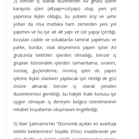
2) Benzer iş olarak düzenlenen AV grubu işlerin
karayolu işleri (altyapı+üstyapı) olup, yeni yol
yapımına ilişkin olduğu, bu yolların köy ve şehir
yolları da olsa mutlaka ham zeminden yeni yol
yapımını ve bu işe ait alt yapı ve üst yapıyı içerdiği,
bozulan cadde ve sokaklarda tamirat yapılması ve
parke, bordür, oluk döşenmesi yapım işinin AV
grubunda belirtilen işlerden olmadığı, benzer iş
grupları listesindeki işlerden tamamlama, onarım,
sondaj, güçlendirme, montaj işleri vb. yapım
işlerine ilişkin olanların yapılacak işin niteliği de göz
önüne alınarak benzer iş olarak yeniden
düzenlenmesi gerektiği, bu haliyle ihale konusu işe
uygun olmayan iş deneyim belgesi istenilmesinin
rekabet koşullarının oluşmasını engellediği,
3) İdari Şartname’nin “Ekonomik açıdan en avantajlı
teklifin belirlenmesi” başlıklı 35’inci maddesinde yer