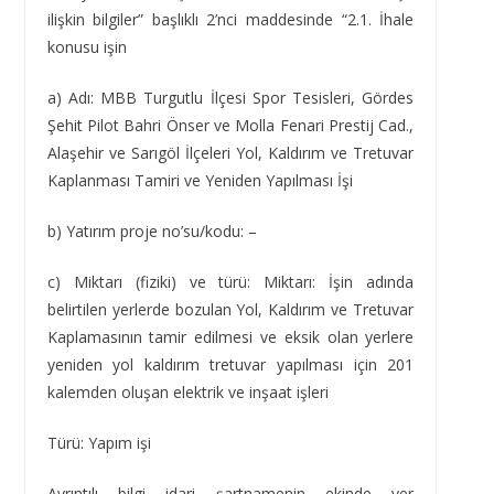
ilişkin bilgiler” başlıklı 2’nci maddesinde “2.1. İhale
konusu işin
a) Adı: MBB Turgutlu İlçesi Spor Tesisleri, Gördes
Şehit Pilot Bahri Önser ve Molla Fenari Prestij Cad.,
Alaşehir ve Sarıgöl İlçeleri Yol, Kaldırım ve Tretuvar
Kaplanması Tamiri ve Yeniden Yapılması İşi
b) Yatırım proje no’su/kodu: –
c) Miktarı (fiziki) ve türü: Miktarı: İşin adında
belirtilen yerlerde bozulan Yol, Kaldırım ve Tretuvar
Kaplamasının tamir edilmesi ve eksik olan yerlere
yeniden yol kaldırım tretuvar yapılması için 201
kalemden oluşan elektrik ve inşaat işleri
Türü: Yapım işi
Ayrıntılı bilgi idari şartnamenin ekinde yer