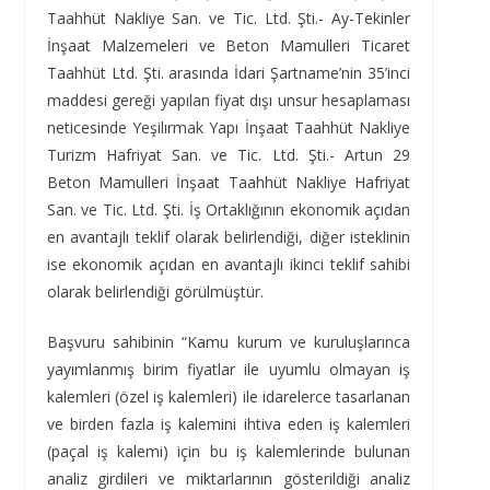
Taahhüt Nakliye San. ve Tic. Ltd. Şti.- Ay-Tekinler
İnşaat Malzemeleri ve Beton Mamulleri Ticaret
Taahhüt Ltd. Şti. arasında İdari Şartname’nin 35’inci
maddesi gereği yapılan fiyat dışı unsur hesaplaması
neticesinde Yeşilırmak Yapı İnşaat Taahhüt Nakliye
Turizm Hafriyat San. ve Tic. Ltd. Şti.- Artun 29
Beton Mamulleri İnşaat Taahhüt Nakliye Hafriyat
San. ve Tic. Ltd. Şti. İş Ortaklığının ekonomik açıdan
en avantajlı teklif olarak belirlendiği, diğer isteklinin
ise ekonomik açıdan en avantajlı ikinci teklif sahibi
olarak belirlendiği görülmüştür.
Başvuru sahibinin “Kamu kurum ve kuruluşlarınca
yayımlanmış birim fiyatlar ile uyumlu olmayan iş
kalemleri (özel iş kalemleri) ile idarelerce tasarlanan
ve birden fazla iş kalemini ihtiva eden iş kalemleri
(paçal iş kalemi) için bu iş kalemlerinde bulunan
analiz girdileri ve miktarlarının gösterildiği analiz