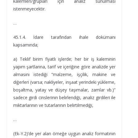
kalemleri/grupları için analiz sunulması
istenmeyecektir.
…
45.1.4. İdare tarafından ihale dokümanı
kapsamında;
a) Teklif birim fiyatlı işlerde; her bir iş kaleminin
yapım şartlarına, tarif ve içeriğine göre analizde yer
almasını istediği “malzeme, işçilik, makine ve
diğerleri (varsa; nakliyeler, inşaat yerindeki yükleme,
boşaltma, yatay ve düşey taşımalar, zamlar vb.)”
sadece girdi cinslerinin belirlendiği, analiz girdileri ile
miktarlarının ve tutarlarının belirtilmediği,
…
(Ek-Y.2)’de yer alan örneğe uygun analiz formatının