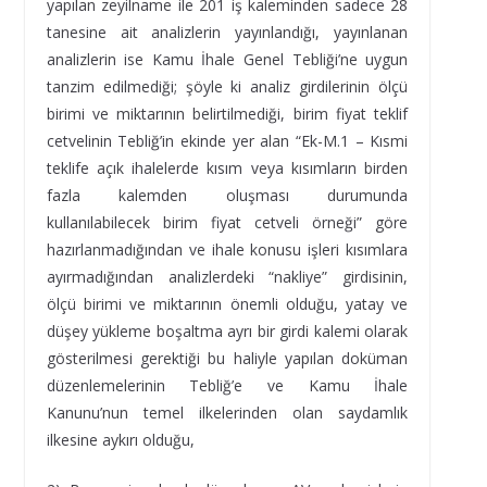
yapılan zeyilname ile 201 iş kaleminden sadece 28
tanesine ait analizlerin yayınlandığı, yayınlanan
analizlerin ise Kamu İhale Genel Tebliği’ne uygun
tanzim edilmediği; şöyle ki analiz girdilerinin ölçü
birimi ve miktarının belirtilmediği, birim fiyat teklif
cetvelinin Tebliğ’in ekinde yer alan “Ek-M.1 – Kısmi
teklife açık ihalelerde kısım veya kısımların birden
fazla kalemden oluşması durumunda
kullanılabilecek birim fiyat cetveli örneği” göre
hazırlanmadığından ve ihale konusu işleri kısımlara
ayırmadığından analizlerdeki “nakliye” girdisinin,
ölçü birimi ve miktarının önemli olduğu, yatay ve
düşey yükleme boşaltma ayrı bir girdi kalemi olarak
gösterilmesi gerektiği bu haliyle yapılan doküman
düzenlemelerinin Tebliğ’e ve Kamu İhale
Kanunu’nun temel ilkelerinden olan saydamlık
ilkesine aykırı olduğu,