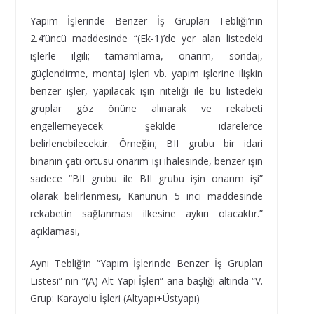
Yapım İşlerinde Benzer İş Grupları Tebliği’nin
2.4’üncü maddesinde “(Ek-1)’de yer alan listedeki
işlerle ilgili; tamamlama, onarım, sondaj,
güçlendirme, montaj işleri vb. yapım işlerine ilişkin
benzer işler, yapılacak işin niteliği ile bu listedeki
gruplar göz önüne alınarak ve rekabeti
engellemeyecek şekilde idarelerce
belirlenebilecektir. Örneğin; BII grubu bir idari
binanın çatı örtüsü onarım işi ihalesinde, benzer işin
sadece “BII grubu ile BII grubu işin onarım işi”
olarak belirlenmesi, Kanunun 5 inci maddesinde
rekabetin sağlanması ilkesine aykırı olacaktır.”
açıklaması,
Aynı Tebliğ’in “Yapım İşlerinde Benzer İş Grupları
Listesi” nin “(A) Alt Yapı İşleri” ana başlığı altında “V.
Grup: Karayolu İşleri (Altyapı+Üstyapı)