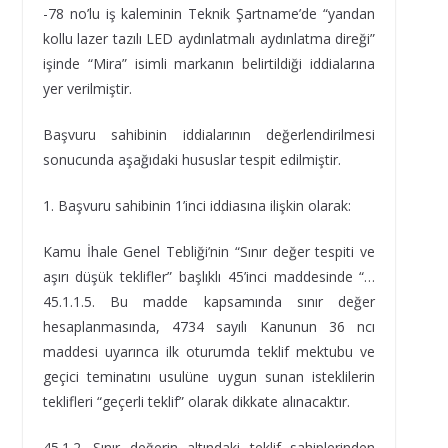
-78 no’lu iş kaleminin Teknik Şartname’de “yandan
kollu lazer tazılı LED aydınlatmalı aydınlatma direği”
işinde “Mira” isimli markanın belirtildiği iddialarına
yer verilmiştir.
Başvuru sahibinin iddialarının değerlendirilmesi
sonucunda aşağıdaki hususlar tespit edilmiştir.
1. Başvuru sahibinin 1’inci iddiasına ilişkin olarak:
Kamu İhale Genel Tebliği’nin “Sınır değer tespiti ve
aşırı düşük teklifler” başlıklı 45’inci maddesinde “…
45.1.1.5. Bu madde kapsamında sınır değer
hesaplanmasında, 4734 sayılı Kanunun 36 ncı
maddesi uyarınca ilk oturumda teklif mektubu ve
geçici teminatını usulüne uygun sunan isteklilerin
teklifleri “geçerli teklif” olarak dikkate alınacaktır.
45.1.2. Sınır değerin altındaki teklif sahiplerinden