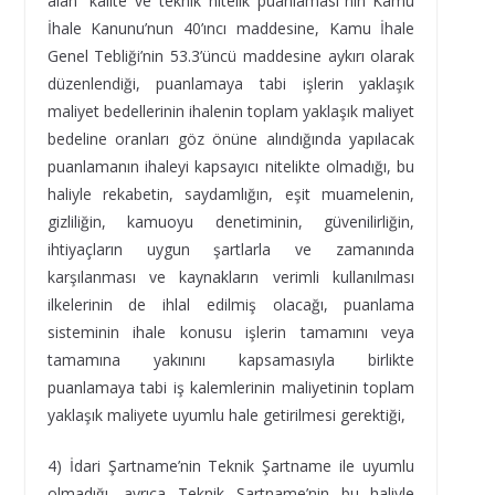
alan “kalite ve teknik nitelik puanlaması”nın Kamu
İhale Kanunu’nun 40’ıncı maddesine, Kamu İhale
Genel Tebliği’nin 53.3’üncü maddesine aykırı olarak
düzenlendiği, puanlamaya tabi işlerin yaklaşık
maliyet bedellerinin ihalenin toplam yaklaşık maliyet
bedeline oranları göz önüne alındığında yapılacak
puanlamanın ihaleyi kapsayıcı nitelikte olmadığı, bu
haliyle rekabetin, saydamlığın, eşit muamelenin,
gizliliğin, kamuoyu denetiminin, güvenilirliğin,
ihtiyaçların uygun şartlarla ve zamanında
karşılanması ve kaynakların verimli kullanılması
ilkelerinin de ihlal edilmiş olacağı, puanlama
sisteminin ihale konusu işlerin tamamını veya
tamamına yakınını kapsamasıyla birlikte
puanlamaya tabi iş kalemlerinin maliyetinin toplam
yaklaşık maliyete uyumlu hale getirilmesi gerektiği,
4) İdari Şartname’nin Teknik Şartname ile uyumlu
olmadığı, ayrıca Teknik Şartname’nin bu haliyle