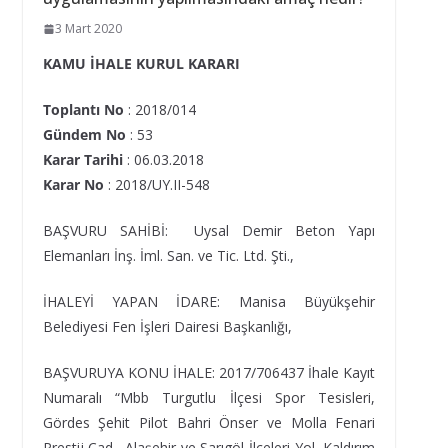
3 Mart 2020
KAMU İHALE KURUL KARARI
Toplantı No
: 2018/014
Gündem No
: 53
Karar Tarihi
: 06.03.2018
Karar No
: 2018/UY.II-548
BAŞVURU SAHİBİ: Uysal Demir Beton Yapı
Elemanları İnş. İml. San. ve Tic. Ltd. Şti.,
İHALEYİ YAPAN İDARE: Manisa Büyükşehir
Belediyesi Fen İşleri Dairesi Başkanlığı,
BAŞVURUYA KONU İHALE: 2017/706437 İhale Kayıt
Numaralı “Mbb Turgutlu İlçesi Spor Tesisleri,
Gördes Şehit Pilot Bahri Önser ve Molla Fenari
Prestij Cad., Alaşehir ve Sarıgöl İlçeleri Yol, Kaldırım